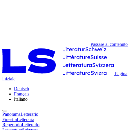
Passare al contenuto
Pagina
iniziale
Deutsch
Français
Italiano
PanoramaLetterario
FinestraLetteraria
RepertorioLetterario
LetteraturaSvizzera