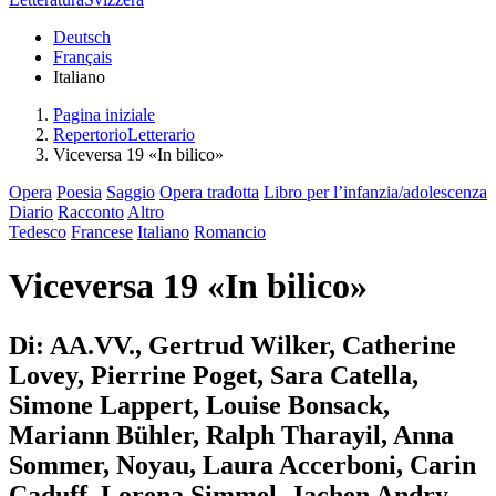
Deutsch
Français
Italiano
Pagina iniziale
RepertorioLetterario
Viceversa 19 «In bilico»
Opera
Poesia
Saggio
Opera tradotta
Libro per l’infanzia/adolescenza
Diario
Racconto
Altro
Tedesco
Francese
Italiano
Romancio
Viceversa 19 «In bilico»
Di: AA.VV., Gertrud Wilker, Catherine
Lovey, Pierrine Poget, Sara Catella,
Simone Lappert, Louise Bonsack,
Mariann Bühler, Ralph Tharayil, Anna
Sommer, Noyau, Laura Accerboni, Carin
Caduff, Lorena Simmel, Jachen Andry,