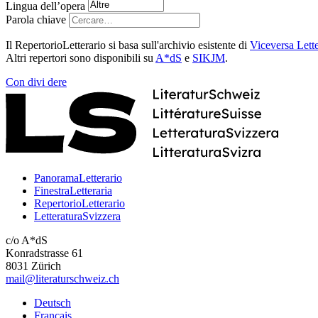
Lingua dell’opera
Parola chiave
Il RepertorioLetterario si basa sull'archivio esistente di
Viceversa Lette
Altri repertori sono disponibili su
A*dS
e
SIKJM
.
Con
divi
dere
PanoramaLetterario
FinestraLetteraria
RepertorioLetterario
LetteraturaSvizzera
c/o A*dS
Konradstrasse 61
8031 Zürich
mail@literaturschweiz.ch
Deutsch
Français