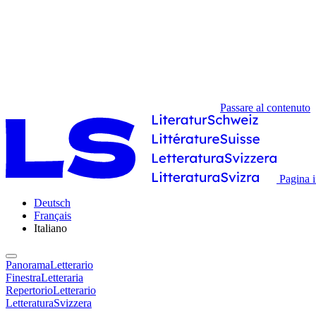
Passare al contenuto
Pagina i
Deutsch
Français
Italiano
PanoramaLetterario
FinestraLetteraria
RepertorioLetterario
LetteraturaSvizzera