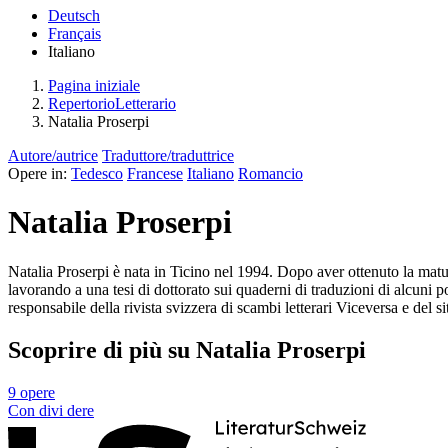
Deutsch
Français
Italiano
Pagina iniziale
RepertorioLetterario
Natalia Proserpi
Autore/autrice
Traduttore/traduttrice
Opere in:
Tedesco
Francese
Italiano
Romancio
Natalia Proserpi
Natalia Proserpi è nata in Ticino nel 1994. Dopo aver ottenuto la maturi
lavorando a una tesi di dottorato sui quaderni di traduzioni di alcuni 
responsabile della rivista svizzera di scambi letterari Viceversa e del 
Scoprire di più su Natalia Proserpi
9 opere
Con
divi
dere