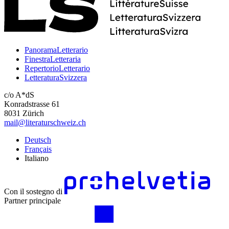
PanoramaLetterario
FinestraLetteraria
RepertorioLetterario
LetteraturaSvizzera
c/o A*dS
Konradstrasse 61
8031 Zürich
mail@literaturschweiz.ch
Deutsch
Français
Italiano
Con il sostegno di
Partner principale