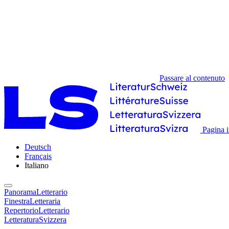
Passare al contenuto
Pagina i
Deutsch
Français
Italiano
PanoramaLetterario
FinestraLetteraria
RepertorioLetterario
LetteraturaSvizzera