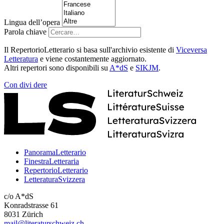
Lingua dell’opera
Parola chiave
Il RepertorioLetterario si basa sull'archivio esistente di
Viceversa
Letteratura
e viene costantemente aggiornato.
Altri repertori sono disponibili su
A*dS
e
SIKJM
.
Con
divi
dere
PanoramaLetterario
FinestraLetteraria
RepertorioLetterario
LetteraturaSvizzera
c/o A*dS
Konradstrasse 61
8031 Zürich
mail@literaturschweiz.ch