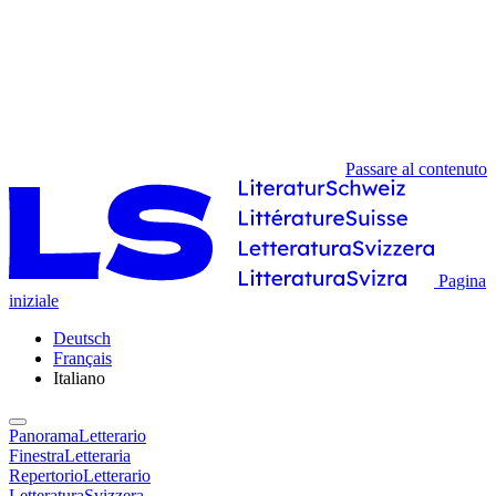
Passare al contenuto
Pagina
iniziale
Deutsch
Français
Italiano
PanoramaLetterario
FinestraLetteraria
RepertorioLetterario
LetteraturaSvizzera