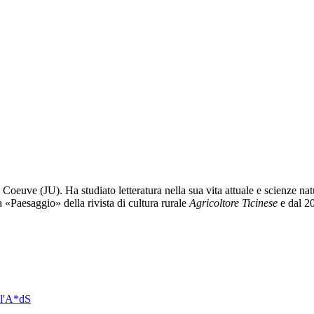
Coeuve (JU). Ha studiato letteratura nella sua vita attuale e scienze natu
a «Paesaggio» della rivista di cultura rurale
Agricoltore Ticinese
e dal 2
ll'A*dS