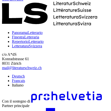
PanoramaLetterario
FinestraLetteraria
RepertorioLetterario
LetteraturaSvizzera
c/o A*dS
Konradstrasse 61
8031 Zürich
mail@literaturschweiz.ch
Deutsch
Français
Italiano
Con il sostegno di
Partner principale