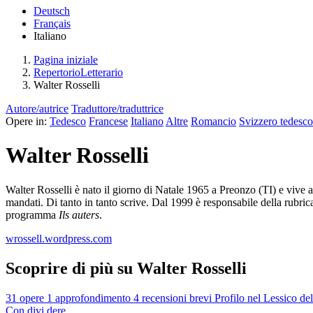
Deutsch
Français
Italiano
Pagina iniziale
RepertorioLetterario
Walter Rosselli
Autore/autrice
Traduttore/traduttrice
Opere in:
Tedesco
Francese
Italiano
Altre
Romancio
Svizzero tedesco
Walter Rosselli
Walter Rosselli è nato il giorno di Natale 1965 a Preonzo (TI) e vive a 
mandati. Di tanto in tanto scrive. Dal 1999 è responsabile della rubric
programma
Ils auters
.
wrossell.wordpress.com
Scoprire di più su Walter Rosselli
31 opere
1 approfondimento
4 recensioni brevi
Profilo nel Lessico de
Con
divi
dere