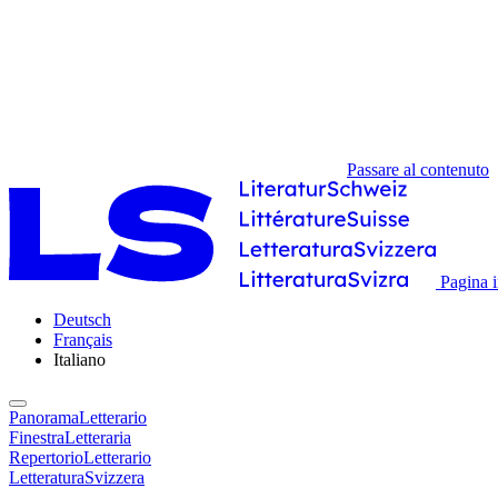
Passare al contenuto
Pagina i
Deutsch
Français
Italiano
PanoramaLetterario
FinestraLetteraria
RepertorioLetterario
LetteraturaSvizzera