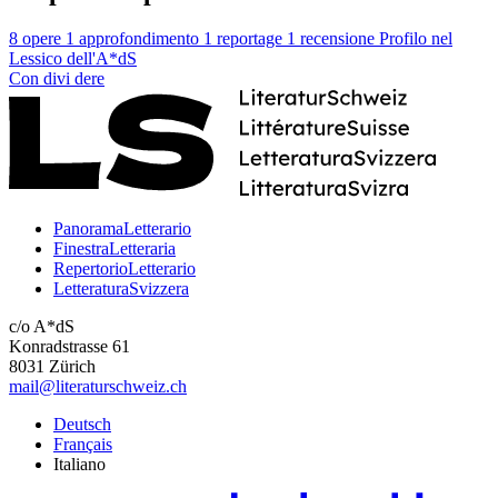
8 opere
1 approfondimento
1 reportage
1 recensione
Profilo nel
Lessico dell'A*dS
Con
divi
dere
PanoramaLetterario
FinestraLetteraria
RepertorioLetterario
LetteraturaSvizzera
c/o A*dS
Konradstrasse 61
8031 Zürich
mail@literaturschweiz.ch
Deutsch
Français
Italiano