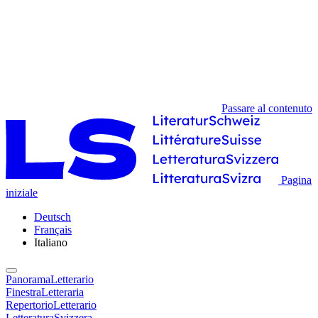
Passare al contenuto
Pagina
iniziale
Deutsch
Français
Italiano
PanoramaLetterario
FinestraLetteraria
RepertorioLetterario
LetteraturaSvizzera