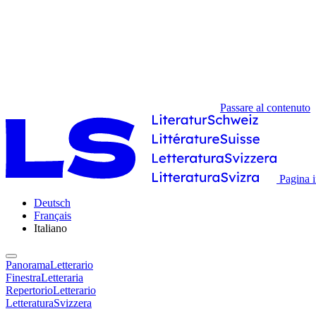
Passare al contenuto
Pagina i
Deutsch
Français
Italiano
PanoramaLetterario
FinestraLetteraria
RepertorioLetterario
LetteraturaSvizzera