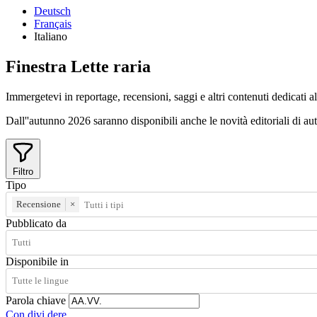
Deutsch
Français
Italiano
Finestra
Lette
raria
Immergetevi in reportage, recensioni, saggi e altri contenuti dedicati all
Dall''autunno 2026 saranno disponibili anche le novità editoriali di autri
Filtro
Tipo
Recensione
×
Pubblicato da
Disponibile in
Parola chiave
Con
divi
dere