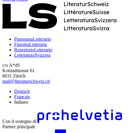
PanoramaLetterario
FinestraLetteraria
RepertorioLetterario
LetteraturaSvizzera
c/o A*dS
Konradstrasse 61
8031 Zürich
mail@literaturschweiz.ch
Deutsch
Français
Italiano
Con il sostegno di
Partner principale