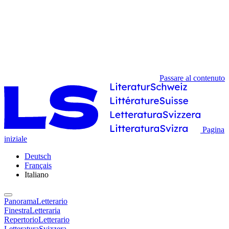
Passare al contenuto
Pagina
iniziale
Deutsch
Français
Italiano
PanoramaLetterario
FinestraLetteraria
RepertorioLetterario
LetteraturaSvizzera