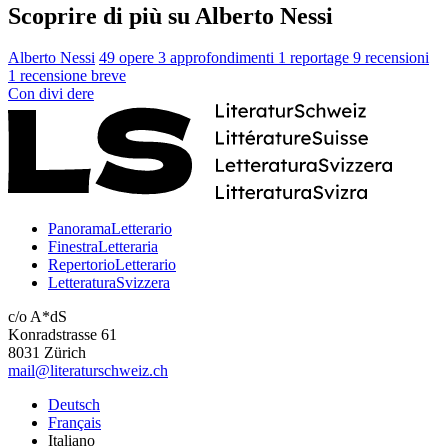
Scoprire di più su Alberto Nessi
Alberto Nessi
49 opere
3 approfondimenti
1 reportage
9 recensioni
1 recensione breve
Con
divi
dere
PanoramaLetterario
FinestraLetteraria
RepertorioLetterario
LetteraturaSvizzera
c/o A*dS
Konradstrasse 61
8031 Zürich
mail@literaturschweiz.ch
Deutsch
Français
Italiano