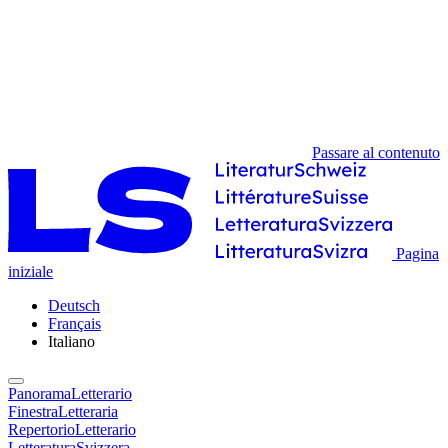
Passare al contenuto
Pagina
iniziale
Deutsch
Français
Italiano
PanoramaLetterario
FinestraLetteraria
RepertorioLetterario
LetteraturaSvizzera