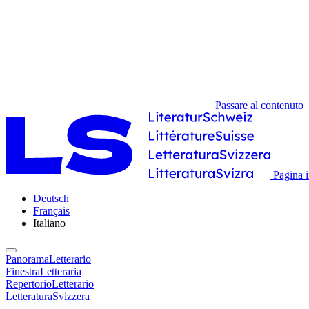
Passare al contenuto
Pagina i
Deutsch
Français
Italiano
PanoramaLetterario
FinestraLetteraria
RepertorioLetterario
LetteraturaSvizzera