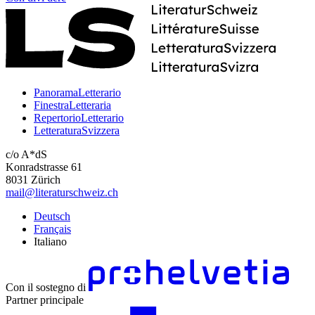
PanoramaLetterario
FinestraLetteraria
RepertorioLetterario
LetteraturaSvizzera
c/o A*dS
Konradstrasse 61
8031 Zürich
mail@literaturschweiz.ch
Deutsch
Français
Italiano
Con il sostegno di
Partner principale