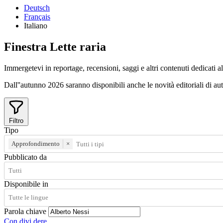
Deutsch
Français
Italiano
Finestra
Lette
raria
Immergetevi in reportage, recensioni, saggi e altri contenuti dedicati all
Dall''autunno 2026 saranno disponibili anche le novità editoriali di autri
Filtro
Tipo
Approfondimento
×
Pubblicato da
Disponibile in
Parola chiave
Con
divi
dere