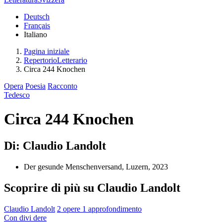
Deutsch
Français
Italiano
Pagina iniziale
RepertorioLetterario
Circa 244 Knochen
Opera
Poesia
Racconto
Tedesco
Circa 244 Knochen
Di: Claudio Landolt
Der gesunde Menschenversand, Luzern, 2023
Scoprire di più su Claudio Landolt
Claudio Landolt
2 opere
1 approfondimento
Con
divi
dere