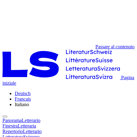
Passare al contenuto
Pagina
iniziale
Deutsch
Français
Italiano
PanoramaLetterario
FinestraLetteraria
RepertorioLetterario
LetteraturaSvizzera