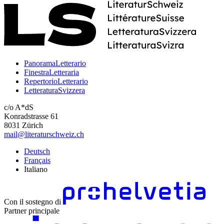
PanoramaLetterario
FinestraLetteraria
RepertorioLetterario
LetteraturaSvizzera
c/o A*dS
Konradstrasse 61
8031 Zürich
mail@literaturschweiz.ch
Deutsch
Français
Italiano
Con il sostegno di
Partner principale