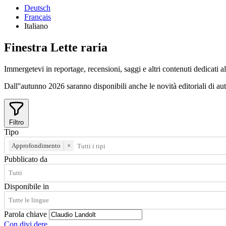
Deutsch
Français
Italiano
Finestra
Lette
raria
Immergetevi in reportage, recensioni, saggi e altri contenuti dedicati all
Dall''autunno 2026 saranno disponibili anche le novità editoriali di autri
Filtro
Tipo
Approfondimento
×
Pubblicato da
Disponibile in
Parola chiave
Con
divi
dere