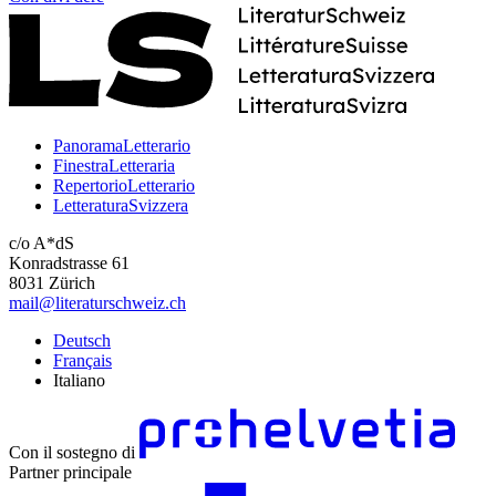
PanoramaLetterario
FinestraLetteraria
RepertorioLetterario
LetteraturaSvizzera
c/o A*dS
Konradstrasse 61
8031 Zürich
mail@literaturschweiz.ch
Deutsch
Français
Italiano
Con il sostegno di
Partner principale