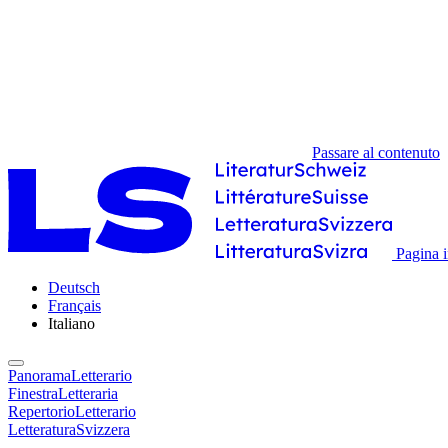
Passare al contenuto
Pagina i
Deutsch
Français
Italiano
PanoramaLetterario
FinestraLetteraria
RepertorioLetterario
LetteraturaSvizzera