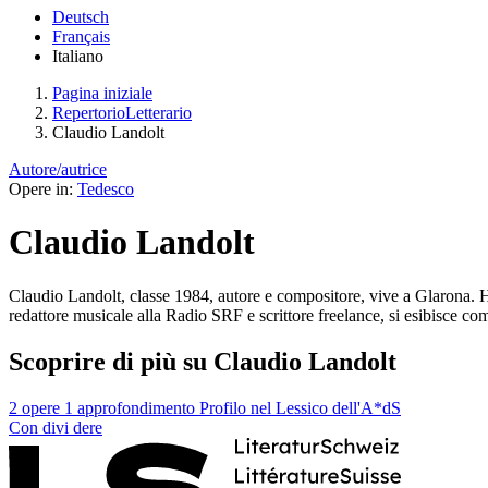
Deutsch
Français
Italiano
Pagina iniziale
RepertorioLetterario
Claudio Landolt
Autore/autrice
Opere in:
Tedesco
Claudio Landolt
Claudio Landolt, classe 1984, autore e compositore, vive a Glarona. Ha
redattore musicale alla Radio SRF e scrittore freelance, si esibisce com
Scoprire di più su Claudio Landolt
2 opere
1 approfondimento
Profilo nel Lessico dell'A*dS
Con
divi
dere