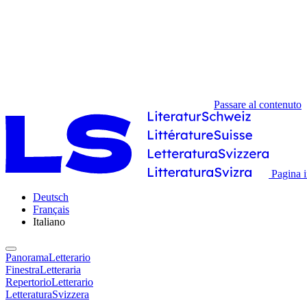
Passare al contenuto
Pagina i
Deutsch
Français
Italiano
PanoramaLetterario
FinestraLetteraria
RepertorioLetterario
LetteraturaSvizzera