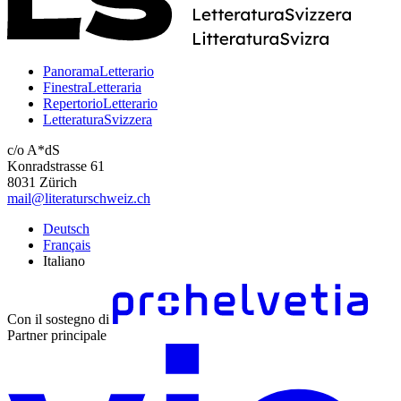
PanoramaLetterario
FinestraLetteraria
RepertorioLetterario
LetteraturaSvizzera
c/o A*dS
Konradstrasse 61
8031 Zürich
mail@literaturschweiz.ch
Deutsch
Français
Italiano
Con il sostegno di
Partner principale