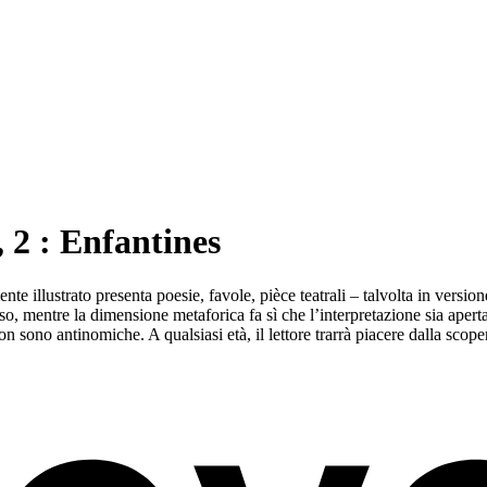
 2 : Enfantines
e illustrato presenta poesie, favole, pièce teatrali – talvolta in versione b
o, mentre la dimensione metaforica fa sì che l’interpretazione sia aperta
non sono antinomiche. A qualsiasi età, il lettore trarrà piacere dalla scop