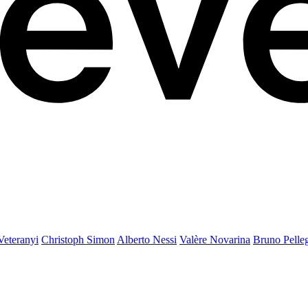
Veteranyi
Christoph Simon
Alberto Nessi
Valère Novarina
Bruno Pelle