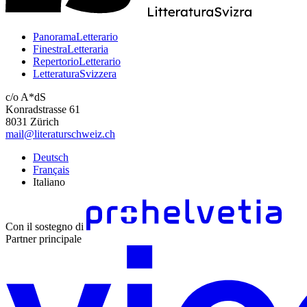
PanoramaLetterario
FinestraLetteraria
RepertorioLetterario
LetteraturaSvizzera
c/o A*dS
Konradstrasse 61
8031 Zürich
mail@literaturschweiz.ch
Deutsch
Français
Italiano
Con il sostegno di
Partner principale