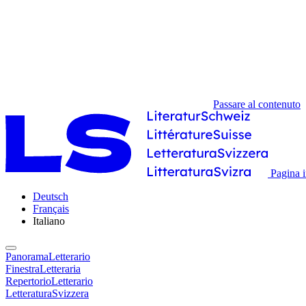
Passare al contenuto
Pagina i
Deutsch
Français
Italiano
PanoramaLetterario
FinestraLetteraria
RepertorioLetterario
LetteraturaSvizzera