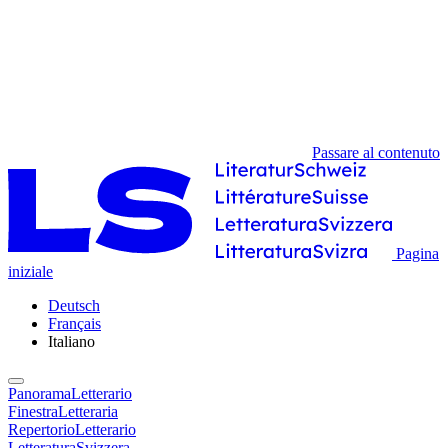
Passare al contenuto
Pagina
iniziale
Deutsch
Français
Italiano
PanoramaLetterario
FinestraLetteraria
RepertorioLetterario
LetteraturaSvizzera