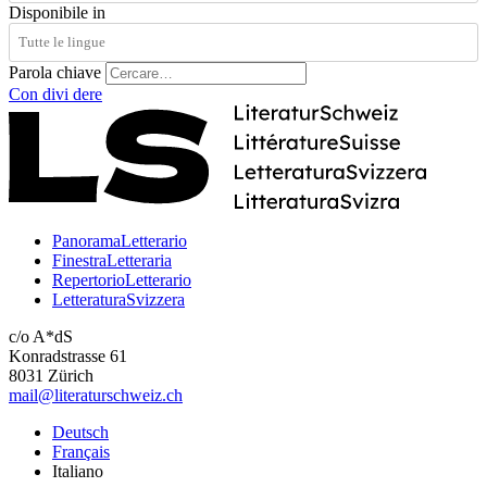
Disponibile in
Parola chiave
Con
divi
dere
PanoramaLetterario
FinestraLetteraria
RepertorioLetterario
LetteraturaSvizzera
c/o A*dS
Konradstrasse 61
8031 Zürich
mail@literaturschweiz.ch
Deutsch
Français
Italiano