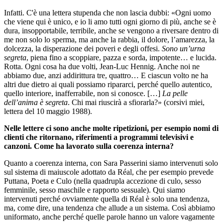
Infatti. C'è una lettera stupenda che non lascia dubbi: «Ogni uomo
che viene qui è unico, e io li amo tutti ogni giorno di più, anche se è
dura, insopportabile, terribile, anche se vengono a riversare dentro di
me non solo lo sperma, ma anche la rabbia, il dolore, l’amarezza, la
dolcezza, la disperazione dei poveri e degli offesi.
Sono un’urna
segreta
, piena fino a scoppiare, pazza e sorda, impotente… e lucida.
Rotta. Ogni cosa ha due volti, Jean-Luc Hennig. Anche noi ne
abbiamo due, anzi addirittura tre, quattro… E ciascun volto ne ha
altri due dietro ai quali possiamo ripararci, perché quello autentico,
quello interiore, inafferrabile, non si conosce. […]
La pelle
dell’anima è segreta
. Chi mai riuscirà a sfiorarla?» (corsivi miei,
lettera del 10 maggio 1988).
Nelle lettere ci sono anche molte ripetizioni, per esempio nomi di
clienti che ritornano, riferimenti a programmi televisivi e
canzoni. Come ha lavorato sulla coerenza interna?
Quanto a coerenza interna, con Sara Passerini siamo intervenuti solo
sul sistema di maiuscole adottato da Réal, che per esempio prevede
Puttana, Poeta e Culo (nella quadrupla accezione di culo, sesso
femminile, sesso maschile e rapporto sessuale). Qui siamo
intervenuti perché ovviamente quella di Réal è solo una tendenza,
ma, come dire, una tendenza che allude a un sistema. Così abbiamo
uniformato, anche perché quelle parole hanno un valore vagamente