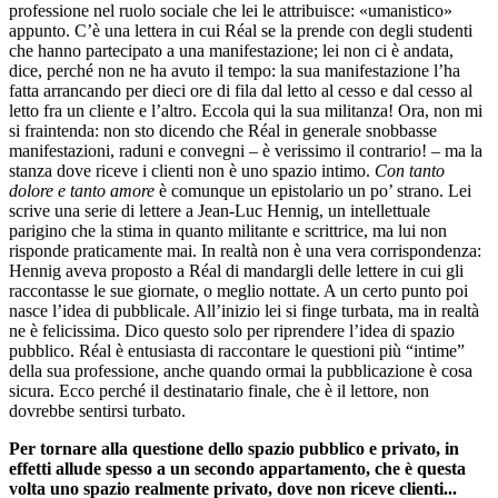
professione nel ruolo sociale che lei le attribuisce: «umanistico»
appunto. C’è una lettera in cui Réal se la prende con degli studenti
che hanno partecipato a una manifestazione; lei non ci è andata,
dice, perché non ne ha avuto il tempo: la sua manifestazione l’ha
fatta arrancando per dieci ore di fila dal letto al cesso e dal cesso al
letto fra un cliente e l’altro. Eccola qui la sua militanza! Ora, non mi
si fraintenda: non sto dicendo che Réal in generale snobbasse
manifestazioni, raduni e convegni – è verissimo il contrario! – ma la
stanza dove riceve i clienti non è uno spazio intimo.
Con tanto
dolore e tanto amore
è comunque un epistolario un po’ strano. Lei
scrive una serie di lettere a Jean-Luc Hennig, un intellettuale
parigino che la stima in quanto militante e scrittrice, ma lui non
risponde praticamente mai. In realtà non è una vera corrispondenza:
Hennig aveva proposto a Réal di mandargli delle lettere in cui gli
raccontasse le sue giornate, o meglio nottate. A un certo punto poi
nasce l’idea di pubblicale. All’inizio lei si finge turbata, ma in realtà
ne è felicissima. Dico questo solo per riprendere l’idea di spazio
pubblico. Réal è entusiasta di raccontare le questioni più “intime”
della sua professione, anche quando ormai la pubblicazione è cosa
sicura. Ecco perché il destinatario finale, che è il lettore, non
dovrebbe sentirsi turbato.
Per tornare alla questione dello spazio pubblico e privato, in
effetti allude spesso a un secondo appartamento, che è questa
volta uno spazio realmente privato, dove non riceve clienti...