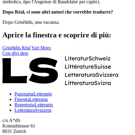
simbolico, tipo l'Angoisse di Baudelaire per capirci.
Dopo Réal, ci sono altri autori che vorrebbe tradurre?
Dopo Grisélidis, una vacanza.
Aprire la finestra e scoprire di più:
Grisélidis Réal
Yari Moro
Con
divi
dere
PanoramaLetterario
FinestraLetteraria
RepertorioLetterario
LetteraturaSvizzera
c/o A*dS
Konradstrasse 61
8031 Zürich