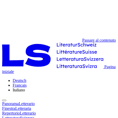
Passare al contenuto
Pagina
iniziale
Deutsch
Français
Italiano
PanoramaLetterario
FinestraLetteraria
RepertorioLetterario
LetteraturaSvizzera