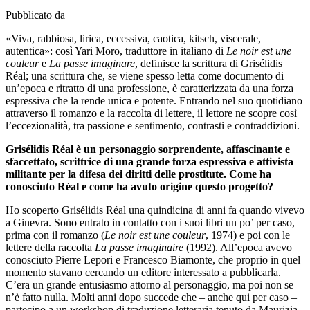
Pubblicato da
«Viva, rabbiosa, lirica, eccessiva, caotica, kitsch, viscerale,
autentica»: così Yari Moro, traduttore in italiano di
Le noir est une
couleur
e
La passe imaginare
, definisce la scrittura di Grisélidis
Réal; una scrittura che, se viene spesso letta come documento di
un’epoca e ritratto di una professione, è caratterizzata da una forza
espressiva che la rende unica e potente. Entrando nel suo quotidiano
attraverso il romanzo e la raccolta di lettere, il lettore ne scopre così
l’eccezionalità, tra passione e sentimento, contrasti e contraddizioni.
Grisélidis Réal è un personaggio sorprendente, affascinante e
sfaccettato, scrittrice di una grande forza espressiva e attivista
militante per la difesa dei diritti delle prostitute. Come ha
conosciuto Réal e come ha avuto origine questo progetto?
Ho scoperto Grisélidis Réal una quindicina di anni fa quando vivevo
a Ginevra. Sono entrato in contatto con i suoi libri un po’ per caso,
prima con il romanzo (
Le noir est une couleur
, 1974) e poi con le
lettere della raccolta
La passe imaginaire
(1992). All’epoca avevo
conosciuto Pierre Lepori e Francesco Biamonte, che proprio in quel
momento stavano cercando un editore interessato a pubblicarla.
C’era un grande entusiasmo attorno al personaggio, ma poi non se
n’è fatto nulla. Molti anni dopo succede che – anche qui per caso –
partecipo a un workshop di traduzione letteraria tenuto da Maurizia