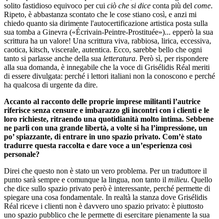
solito fastidioso equivoco per cui
ciò che si dice
conta più del
come
.
Ripeto, è abbastanza scontato che le cose stiano così, e anzi mi
chiedo quanto sia dirimente l'autocertificazione artistica posta sulla
sua tomba a Ginevra («Écrivain-Peintre-Prostituée»)... epperò la sua
scrittura ha un valore! Una scrittura viva, rabbiosa, lirica, eccessiva,
caotica, kitsch, viscerale, autentica. Ecco, sarebbe bello che ogni
tanto si parlasse anche della sua
letteratura
. Però sì, per rispondere
alla sua domanda, è innegabile che la voce di Grisélidis Réal meriti
di essere divulgata: perché i lettori italiani non la conoscono e perché
ha qualcosa di urgente da dire.
Accanto al racconto delle proprie imprese militanti l’autrice
riferisce senza censure e imbarazzo gli incontri con i clienti e le
loro richieste, ritraendo una quotidianità molto intima. Sebbene
ne parli con una grande libertà, a volte si ha l’impressione, un
po’ spiazzante, di entrare in uno spazio privato. Com’è stato
tradurre questa raccolta e dare voce a un’esperienza così
personale?
Direi che questo non è stato un vero problema. Per un traduttore il
punto sarà sempre e comunque la lingua, non tanto il
milieu
. Quello
che dice sullo spazio privato però è interessante, perché permette di
spiegare una cosa fondamentale. In realtà la stanza dove Grisélidis
Réal riceve i clienti non è davvero uno spazio privato: è piuttosto
uno spazio pubblico che le permette di esercitare pienamente la sua