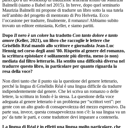
Balmelli (siamo a Babel nel 2015). In breve, dopo quel seminario
Maurizia Balmelli mi propone di tradurre un libro sotto la sua tutela
nell’ambito del progetto di mentorato di Pro Helvetia. Ecco
l’occasione per tradurre, finalmente, il romanzo! Abbiamo subito
trovato un editore entusiasta, Keller, e siamo partiti.
Dopo
Il nero è un colore
ha tradotto
Con tanto dolore e tanto
amore
(Keller, 2021), un libro che raccoglie le lettere che
Grisélidis Réal mandò allo scrittore e giornalista Jean-Luc
Hennig nel corso degli anni ’80. Rispetto al genere del romanzo,
la scrittura epistolare è solitamente più diretta, meno (o non)
mediata dal filtro letterario. Ha sentito una difficoltà diversa nel
tradurre questo libro, in particolare per quanto riguarda la
resa della voce?
Non direi tanto che il punto sia la questione del genere letterario,
perché la lingua di Grisélidis Réal è una lingua difficile da tradurre
indipendentemente dal genere. Che lei scriva un romanzo o delle
lettere, la scrittura in fondo è la stessa. La questione della voce
adeguata al genere letterario è un problema per “scrittori veri”: per
gente con un alto grado di consapevolezza del mezzo espressivo. Da
parte sua, invece, questa consapevolezza non c'è: la sua lingua va un
po’ da tutte le parti, e come traduttore devi imparare a contenerla.
La lingua di Réal è in effetti una lingua molto particolare, che