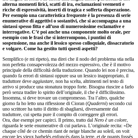
alterna momenti lirici, scatti di ira, esclamazioni veementi e
ricche di espressività, inserti di tragica e sofferta disperazione.
Per esempio una caratteristica frequente è la presenza di serie
enumerative di aggettivi o sostantivi, che si accompagna a una
sintassi spesso fitta e all’uso di numerosissime esclamative e
interrogative. C’è poi anche una componente molto orale, per
esempio con le frasi che si interrompono, i puntini di
sospensione, ma anche il lessico spesso colloquiale, dissacratorio
e volgare. Come ha gestito tutti questi aspetti?
Semplifico (e mi ripeto), ma direi che il nodo del problema stia nella
non perfetta consapevolezza del mezzo espressivo, che è il motivo
principale della difficoltà della traduzione. Quando lei non è precisa,
quando fa errori di sintassi oppure usa un lessico inappropriato, il
traduttore deve
aggiustare
, non ha scelta, altrimenti nel testo di
arrivo si produce una stonatura troppo forte. Bisogna riuscire a farlo
però senza tradire lo spirito dell’originale, il che è difficilissimo.
Insomma, si deve trovare un compromesso. Tra l’altro, qualche
giorno fa ho letto una riflessione di Cioran (
Quaderni
) secondo cui
uno scrittore ha tutto il diritto di sbagliarsi, diversamente dal
traduttore, cui spetta pure il compito di correggere gli errori.
Ora, due esempi per capirci. Il primo, tratto dal
Nero è un colore
,
riguarda le serie enumerative di cui parlava. L’originale recita: «De
chaque côté de ce chemin riant de neige blanche au soleil, on voit
encore les vieux barbelés enfoncés dans la terre, et de puants fossés