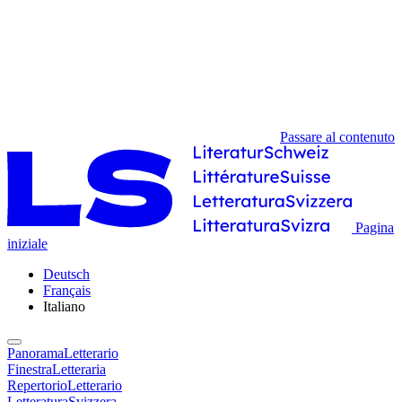
Passare al contenuto
Pagina
iniziale
Deutsch
Français
Italiano
PanoramaLetterario
FinestraLetteraria
RepertorioLetterario
LetteraturaSvizzera