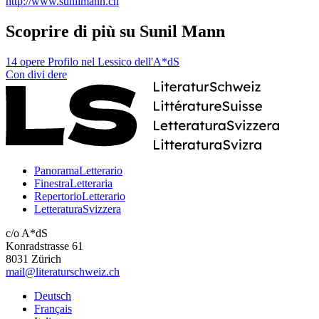
http://www.sunilmann.ch
Scoprire di più su Sunil Mann
14 opere
Profilo nel Lessico dell'A*dS
Con
divi
dere
PanoramaLetterario
FinestraLetteraria
RepertorioLetterario
LetteraturaSvizzera
c/o A*dS
Konradstrasse 61
8031 Zürich
mail@literaturschweiz.ch
Deutsch
Français