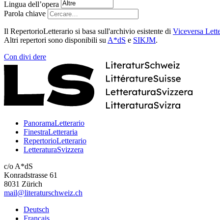
Lingua dell’opera
Parola chiave
Il RepertorioLetterario si basa sull'archivio esistente di
Viceversa Lette
Altri repertori sono disponibili su
A*dS
e
SIKJM
.
Con
divi
dere
PanoramaLetterario
FinestraLetteraria
RepertorioLetterario
LetteraturaSvizzera
c/o A*dS
Konradstrasse 61
8031 Zürich
mail@literaturschweiz.ch
Deutsch
Français