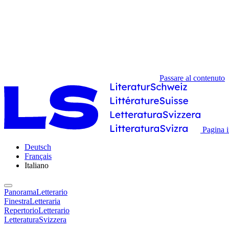
Passare al contenuto
Pagina i
Deutsch
Français
Italiano
PanoramaLetterario
FinestraLetteraria
RepertorioLetterario
LetteraturaSvizzera