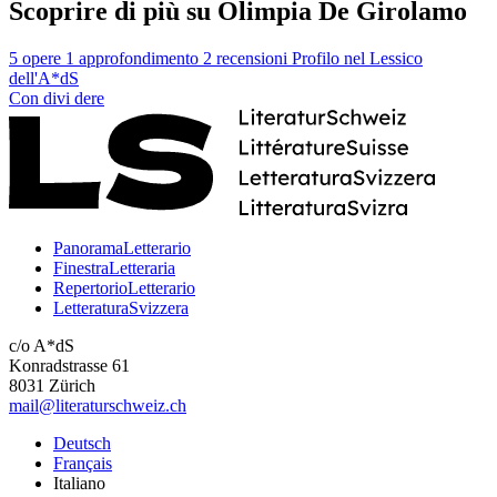
Scoprire di più su Olimpia De Girolamo
5 opere
1 approfondimento
2 recensioni
Profilo nel Lessico
dell'A*dS
Con
divi
dere
PanoramaLetterario
FinestraLetteraria
RepertorioLetterario
LetteraturaSvizzera
c/o A*dS
Konradstrasse 61
8031 Zürich
mail@literaturschweiz.ch
Deutsch
Français
Italiano