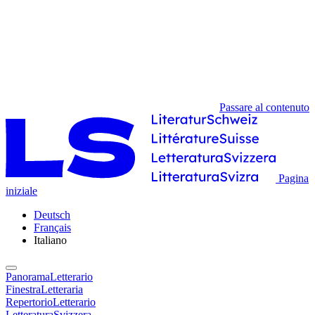
Passare al contenuto
Pagina
iniziale
Deutsch
Français
Italiano
PanoramaLetterario
FinestraLetteraria
RepertorioLetterario
LetteraturaSvizzera