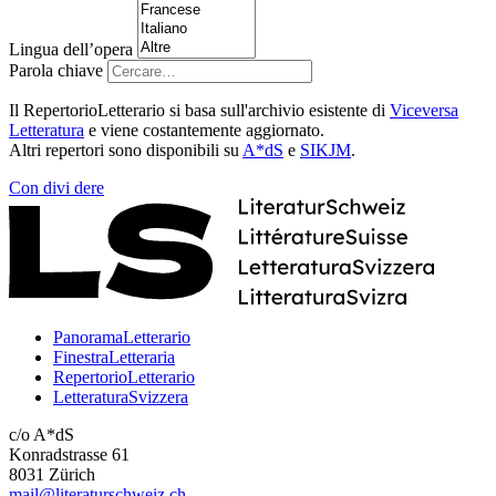
Lingua dell’opera
Parola chiave
Il RepertorioLetterario si basa sull'archivio esistente di
Viceversa
Letteratura
e viene costantemente aggiornato.
Altri repertori sono disponibili su
A*dS
e
SIKJM
.
Con
divi
dere
PanoramaLetterario
FinestraLetteraria
RepertorioLetterario
LetteraturaSvizzera
c/o A*dS
Konradstrasse 61
8031 Zürich
mail@literaturschweiz.ch