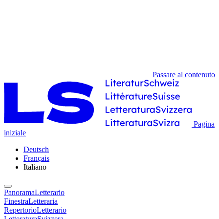
Passare al contenuto
Pagina
iniziale
Deutsch
Français
Italiano
PanoramaLetterario
FinestraLetteraria
RepertorioLetterario
LetteraturaSvizzera