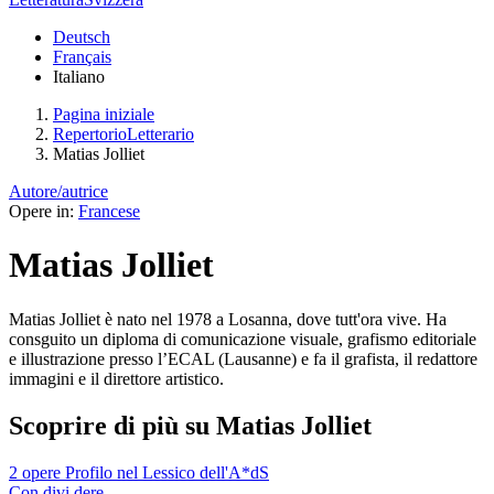
Deutsch
Français
Italiano
Pagina iniziale
RepertorioLetterario
Matias Jolliet
Autore/autrice
Opere in:
Francese
Matias Jolliet
Matias Jolliet è nato nel 1978 a Losanna, dove tutt'ora vive. Ha
consguito un diploma di comunicazione visuale, grafismo editoriale
e illustrazione presso l’ECAL (Lausanne) e fa il grafista, il redattore
immagini e il direttore artistico.
Scoprire di più su Matias Jolliet
2 opere
Profilo nel Lessico dell'A*dS
Con
divi
dere