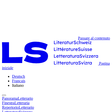
Passare al contenuto
Pagina
iniziale
Deutsch
Français
Italiano
PanoramaLetterario
FinestraLetteraria
RepertorioLetterario
LetteraturaSvizzera