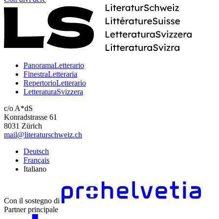
PanoramaLetterario
FinestraLetteraria
RepertorioLetterario
LetteraturaSvizzera
c/o A*dS
Konradstrasse 61
8031 Zürich
mail@literaturschweiz.ch
Deutsch
Français
Italiano
Con il sostegno di
Partner principale