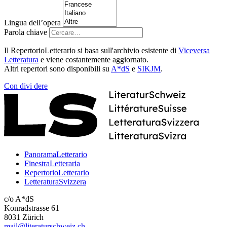
Lingua dell’opera
Parola chiave
Il RepertorioLetterario si basa sull'archivio esistente di
Viceversa
Letteratura
e viene costantemente aggiornato.
Altri repertori sono disponibili su
A*dS
e
SIKJM
.
Con
divi
dere
PanoramaLetterario
FinestraLetteraria
RepertorioLetterario
LetteraturaSvizzera
c/o A*dS
Konradstrasse 61
8031 Zürich
mail@literaturschweiz.ch