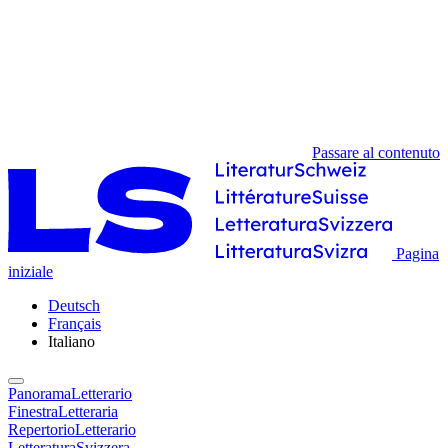
Passare al contenuto
Pagina
iniziale
Deutsch
Français
Italiano
PanoramaLetterario
FinestraLetteraria
RepertorioLetterario
LetteraturaSvizzera