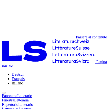
Passare al contenuto
Pagina
iniziale
Deutsch
Français
Italiano
PanoramaLetterario
FinestraLetteraria
RepertorioLetterario
LetteraturaSvizzera