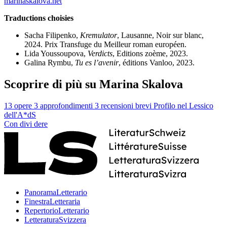
marinaskalova.net
Traductions choisies
Sacha Filipenko,
Kremulator
, Lausanne, Noir sur blanc,
2024. Prix Transfuge du Meilleur roman européen.
Lida Youssoupova,
Verdicts
, Editions zoème, 2023.
Galina Rymbu,
Tu es l’avenir
, éditions Vanloo, 2023.
Scoprire di più su Marina Skalova
13 opere
3 approfondimenti
3 recensioni brevi
Profilo nel Lessico
dell'A*dS
Con
divi
dere
PanoramaLetterario
FinestraLetteraria
RepertorioLetterario
LetteraturaSvizzera