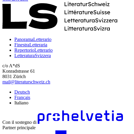
PanoramaLetterario
FinestraLetteraria
RepertorioLetterario
LetteraturaSvizzera
c/o A*dS
Konradstrasse 61
8031 Zürich
mail@literaturschweiz.ch
Deutsch
Français
Italiano
Con il sostegno di
Partner principale