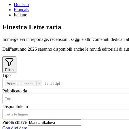
Deutsch
Français
Italiano
Finestra
Lette
raria
Immergetevi in reportage, recensioni, saggi e altri contenuti dedicati all
Dall''autunno 2026 saranno disponibili anche le novità editoriali di autri
Filtro
Tipo
Approfondimento
×
Pubblicato da
Disponibile in
Parola chiave
Con
divi
dere