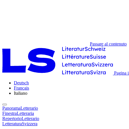
Passare al contenuto
Pagina i
Deutsch
Français
Italiano
PanoramaLetterario
FinestraLetteraria
RepertorioLetterario
LetteraturaSvizzera