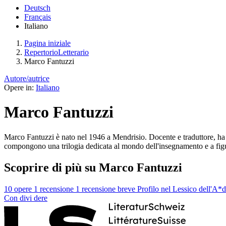
Deutsch
Français
Italiano
Pagina iniziale
RepertorioLetterario
Marco Fantuzzi
Autore/autrice
Opere in:
Italiano
Marco Fantuzzi
Marco Fantuzzi è nato nel 1946 a Mendrisio. Docente e traduttore, ha i
compongono una trilogia dedicata al mondo dell'insegnamento e a fig
Scoprire di più su Marco Fantuzzi
10 opere
1 recensione
1 recensione breve
Profilo nel Lessico dell'A*
Con
divi
dere