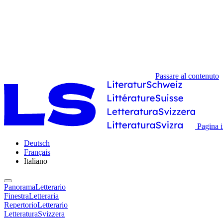
Passare al contenuto
Pagina i
Deutsch
Français
Italiano
PanoramaLetterario
FinestraLetteraria
RepertorioLetterario
LetteraturaSvizzera