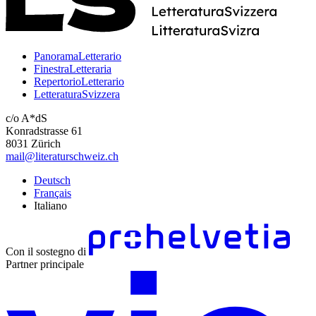
PanoramaLetterario
FinestraLetteraria
RepertorioLetterario
LetteraturaSvizzera
c/o A*dS
Konradstrasse 61
8031 Zürich
mail@literaturschweiz.ch
Deutsch
Français
Italiano
Con il sostegno di
Partner principale