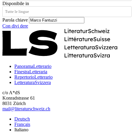
Disponibile in
Parola chiave
Con
divi
dere
PanoramaLetterario
FinestraLetteraria
RepertorioLetterario
LetteraturaSvizzera
c/o A*dS
Konradstrasse 61
8031 Zürich
mail@literaturschweiz.ch
Deutsch
Français
Italiano