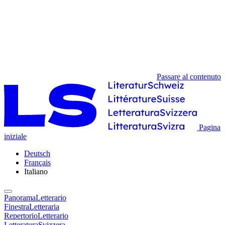
Passare al contenuto
Pagina
iniziale
Deutsch
Français
Italiano
PanoramaLetterario
FinestraLetteraria
RepertorioLetterario
LetteraturaSvizzera