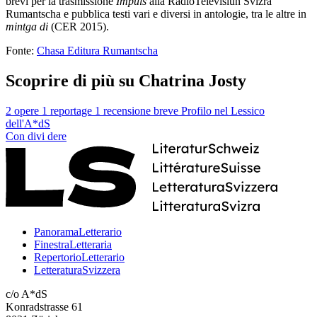
brevi per la trasmissione
Impuls
alla RadioTelevisiun Svizra
Rumantscha e pubblica testi vari e diversi in antologie, tra le altre in
mintga di
(CER 2015).
Fonte:
Chasa Editura Rumantscha
Scoprire di più su Chatrina Josty
2 opere
1 reportage
1 recensione breve
Profilo nel Lessico
dell'A*dS
Con
divi
dere
PanoramaLetterario
FinestraLetteraria
RepertorioLetterario
LetteraturaSvizzera
c/o A*dS
Konradstrasse 61