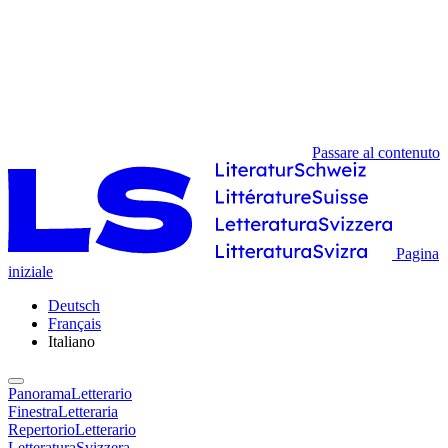
Passare al contenuto
Pagina
iniziale
Deutsch
Français
Italiano
PanoramaLetterario
FinestraLetteraria
RepertorioLetterario
LetteraturaSvizzera