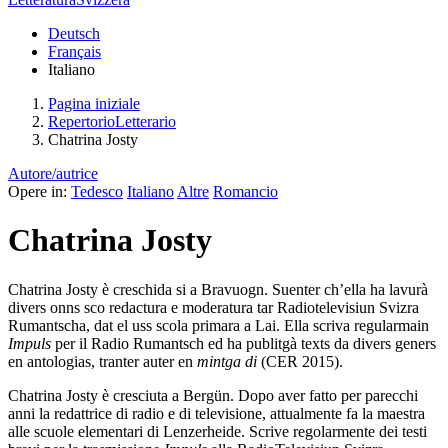
Deutsch
Français
Italiano
Pagina iniziale
RepertorioLetterario
Chatrina Josty
Autore/autrice
Opere in:
Tedesco
Italiano
Altre
Romancio
Chatrina Josty
Chatrina Josty è creschida si a Bravuogn. Suenter ch’ella ha lavurà
divers onns sco redactura e moderatura tar Radiotelevisiun Svizra
Rumantscha, dat el uss scola primara a Lai. Ella scriva regularmain
Impuls
per il Radio Rumantsch ed ha publitgà texts da divers geners
en antologias, tranter auter en
mintga di
(CER 2015).
Chatrina Josty è cresciuta a Bergün. Dopo aver fatto per parecchi
anni la redattrice di radio e di televisione, attualmente fa la maestra
alle scuole elementari di Lenzerheide. Scrive regolarmente dei testi