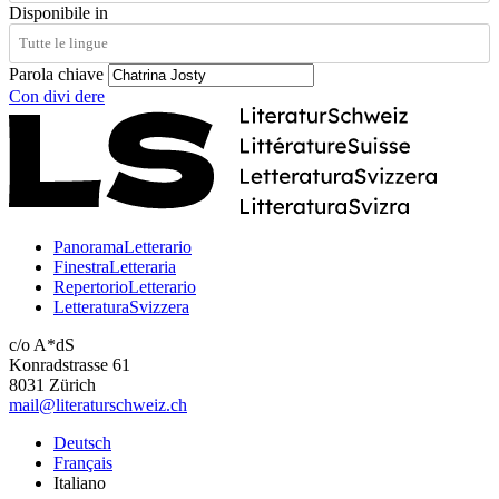
Disponibile in
Parola chiave
Con
divi
dere
PanoramaLetterario
FinestraLetteraria
RepertorioLetterario
LetteraturaSvizzera
c/o A*dS
Konradstrasse 61
8031 Zürich
mail@literaturschweiz.ch
Deutsch
Français
Italiano