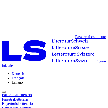
Passare al contenuto
Pagina
iniziale
Deutsch
Français
Italiano
PanoramaLetterario
FinestraLetteraria
RepertorioLetterario
LetteraturaSvizzera