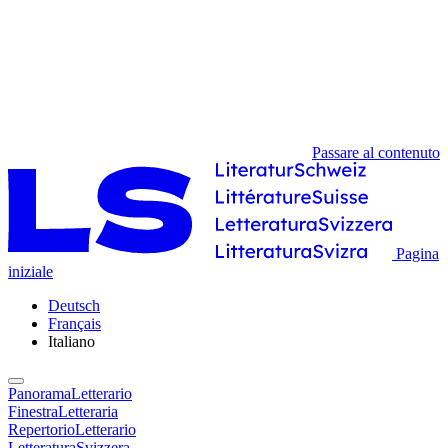
Passare al contenuto
Pagina
iniziale
Deutsch
Français
Italiano
PanoramaLetterario
FinestraLetteraria
RepertorioLetterario
LetteraturaSvizzera