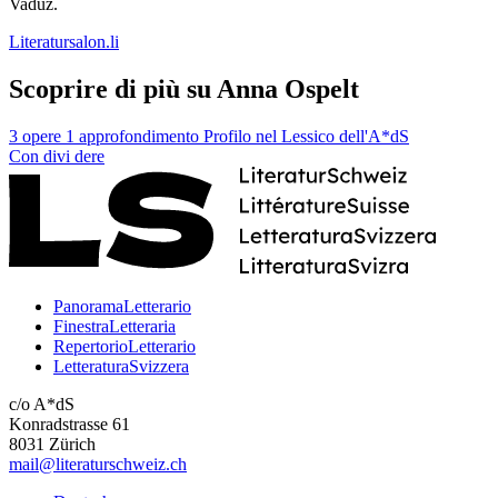
Vaduz.
Literatursalon.li
Scoprire di più su Anna Ospelt
3 opere
1 approfondimento
Profilo nel Lessico dell'A*dS
Con
divi
dere
PanoramaLetterario
FinestraLetteraria
RepertorioLetterario
LetteraturaSvizzera
c/o A*dS
Konradstrasse 61
8031 Zürich
mail@literaturschweiz.ch