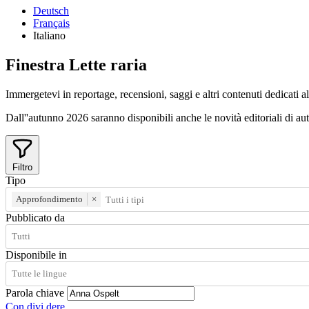
Deutsch
Français
Italiano
Finestra
Lette
raria
Immergetevi in reportage, recensioni, saggi e altri contenuti dedicati all
Dall''autunno 2026 saranno disponibili anche le novità editoriali di autri
Filtro
Tipo
Approfondimento
×
Pubblicato da
Disponibile in
Parola chiave
Con
divi
dere