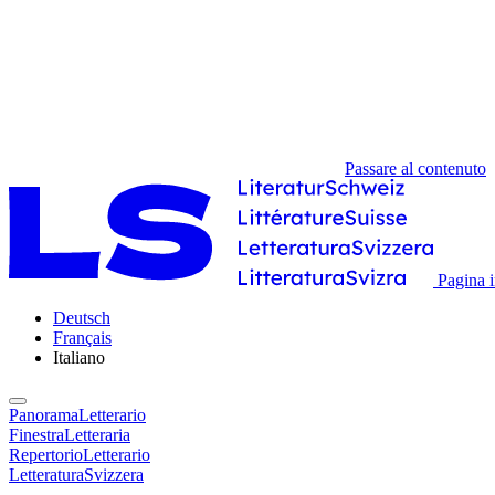
Passare al contenuto
Pagina i
Deutsch
Français
Italiano
PanoramaLetterario
FinestraLetteraria
RepertorioLetterario
LetteraturaSvizzera