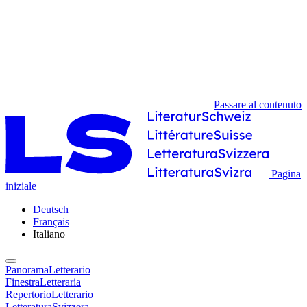
Passare al contenuto
Pagina
iniziale
Deutsch
Français
Italiano
PanoramaLetterario
FinestraLetteraria
RepertorioLetterario
LetteraturaSvizzera