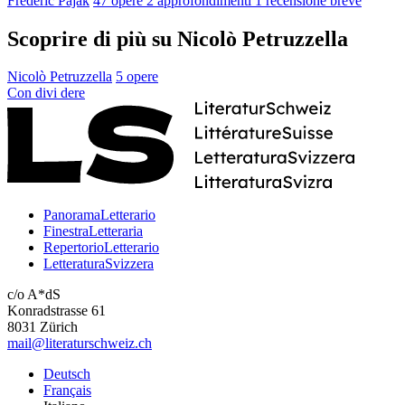
Frédéric Pajak
47 opere
2 approfondimenti
1 recensione breve
Scoprire di più su Nicolò Petruzzella
Nicolò Petruzzella
5 opere
Con
divi
dere
PanoramaLetterario
FinestraLetteraria
RepertorioLetterario
LetteraturaSvizzera
c/o A*dS
Konradstrasse 61
8031 Zürich
mail@literaturschweiz.ch
Deutsch
Français