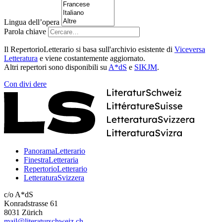
Lingua dell’opera
Parola chiave
Il RepertorioLetterario si basa sull'archivio esistente di
Viceversa
Letteratura
e viene costantemente aggiornato.
Altri repertori sono disponibili su
A*dS
e
SIKJM
.
Con
divi
dere
PanoramaLetterario
FinestraLetteraria
RepertorioLetterario
LetteraturaSvizzera
c/o A*dS
Konradstrasse 61
8031 Zürich
mail@literaturschweiz.ch