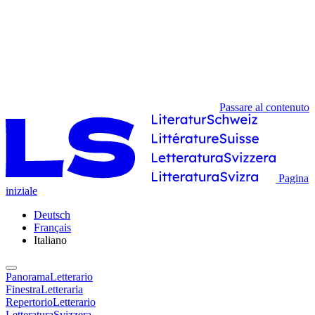
Passare al contenuto
Pagina
iniziale
Deutsch
Français
Italiano
PanoramaLetterario
FinestraLetteraria
RepertorioLetterario
LetteraturaSvizzera