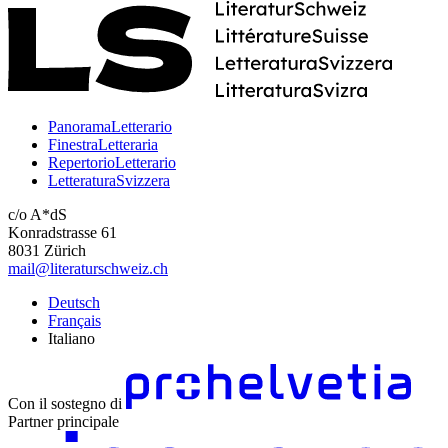
PanoramaLetterario
FinestraLetteraria
RepertorioLetterario
LetteraturaSvizzera
c/o A*dS
Konradstrasse 61
8031 Zürich
mail@literaturschweiz.ch
Deutsch
Français
Italiano
Con il sostegno di
Partner principale