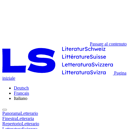
Passare al contenuto
Pagina
iniziale
Deutsch
Français
Italiano
PanoramaLetterario
FinestraLetteraria
RepertorioLetterario
LetteraturaSvizzera