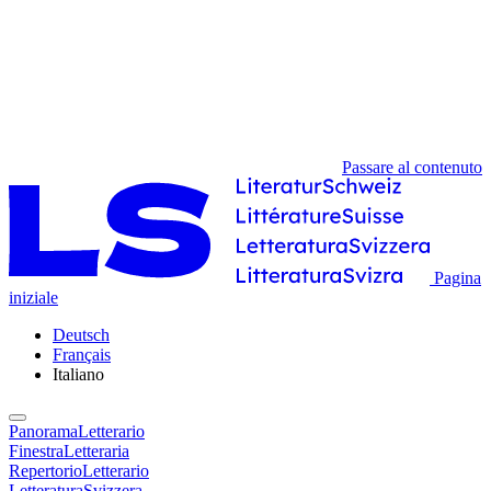
Passare al contenuto
Pagina
iniziale
Deutsch
Français
Italiano
PanoramaLetterario
FinestraLetteraria
RepertorioLetterario
LetteraturaSvizzera