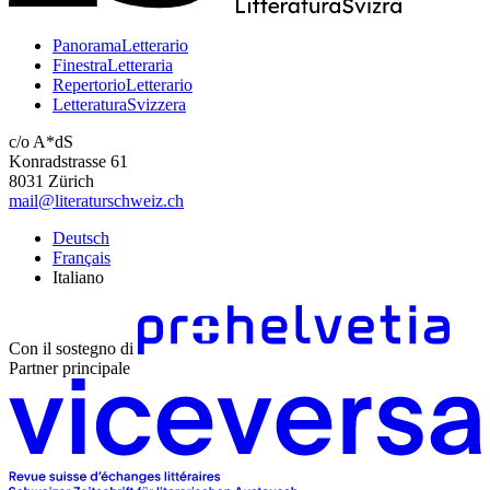
PanoramaLetterario
FinestraLetteraria
RepertorioLetterario
LetteraturaSvizzera
c/o A*dS
Konradstrasse 61
8031 Zürich
mail@literaturschweiz.ch
Deutsch
Français
Italiano
Con il sostegno di
Partner principale