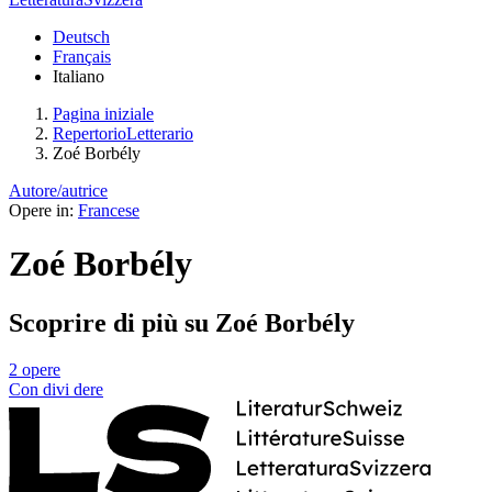
Deutsch
Français
Italiano
Pagina iniziale
RepertorioLetterario
Zoé Borbély
Autore/autrice
Opere in:
Francese
Zoé Borbély
Scoprire di più su Zoé Borbély
2 opere
Con
divi
dere