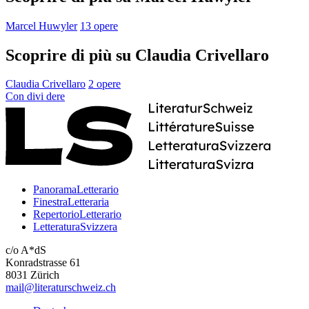
Marcel Huwyler
13 opere
Scoprire di più su Claudia Crivellaro
Claudia Crivellaro
2 opere
Con
divi
dere
PanoramaLetterario
FinestraLetteraria
RepertorioLetterario
LetteraturaSvizzera
c/o A*dS
Konradstrasse 61
8031 Zürich
mail@literaturschweiz.ch