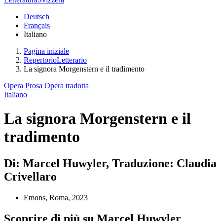
Deutsch
Français
Italiano
Pagina iniziale
RepertorioLetterario
La signora Morgenstern e il tradimento
Opera
Prosa
Opera tradotta
Italiano
La signora Morgenstern e il
tradimento
Di: Marcel Huwyler, Traduzione: Claudia
Crivellaro
Emons, Roma, 2023
Scoprire di più su Marcel Huwyler