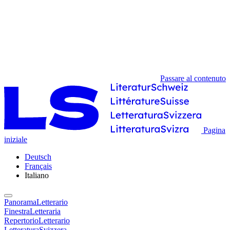
Passare al contenuto
Pagina
iniziale
Deutsch
Français
Italiano
PanoramaLetterario
FinestraLetteraria
RepertorioLetterario
LetteraturaSvizzera