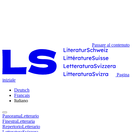
Passare al contenuto
Pagina
iniziale
Deutsch
Français
Italiano
PanoramaLetterario
FinestraLetteraria
RepertorioLetterario
LetteraturaSvizzera