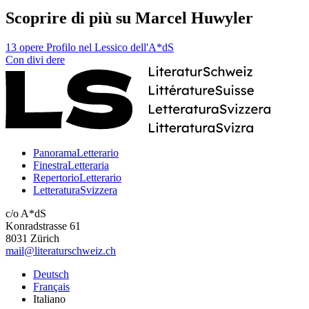
Scoprire di più su Marcel Huwyler
13 opere
Profilo nel Lessico dell'A*dS
Con
divi
dere
PanoramaLetterario
FinestraLetteraria
RepertorioLetterario
LetteraturaSvizzera
c/o A*dS
Konradstrasse 61
8031 Zürich
mail@literaturschweiz.ch
Deutsch
Français
Italiano