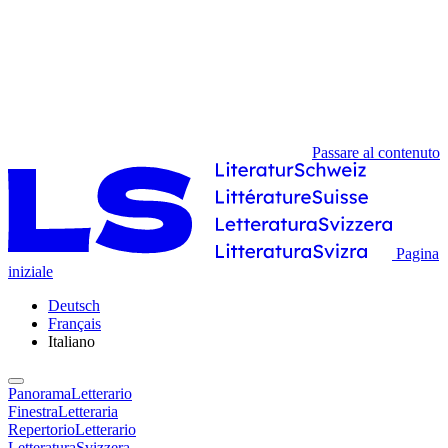
Passare al contenuto
Pagina
iniziale
Deutsch
Français
Italiano
PanoramaLetterario
FinestraLetteraria
RepertorioLetterario
LetteraturaSvizzera