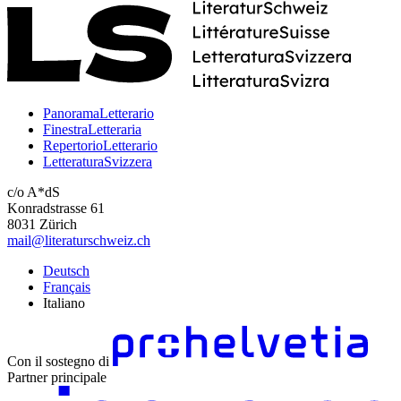
PanoramaLetterario
FinestraLetteraria
RepertorioLetterario
LetteraturaSvizzera
c/o A*dS
Konradstrasse 61
8031 Zürich
mail@literaturschweiz.ch
Deutsch
Français
Italiano
Con il sostegno di
Partner principale