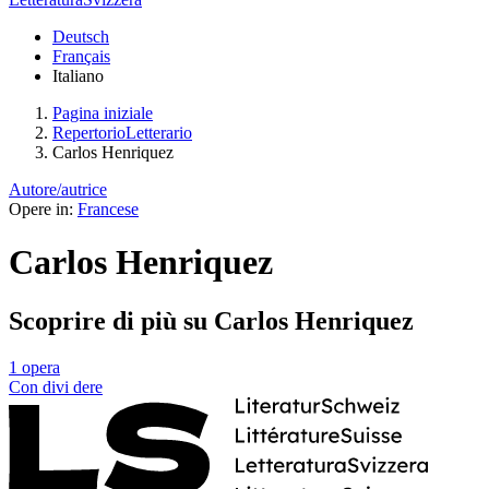
Deutsch
Français
Italiano
Pagina iniziale
RepertorioLetterario
Carlos Henriquez
Autore/autrice
Opere in:
Francese
Carlos Henriquez
Scoprire di più su Carlos Henriquez
1 opera
Con
divi
dere