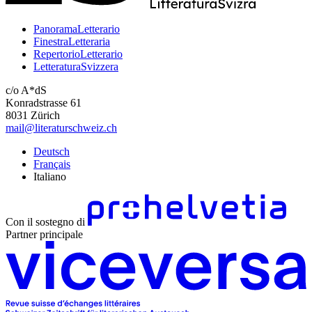
PanoramaLetterario
FinestraLetteraria
RepertorioLetterario
LetteraturaSvizzera
c/o A*dS
Konradstrasse 61
8031 Zürich
mail@literaturschweiz.ch
Deutsch
Français
Italiano
Con il sostegno di
Partner principale