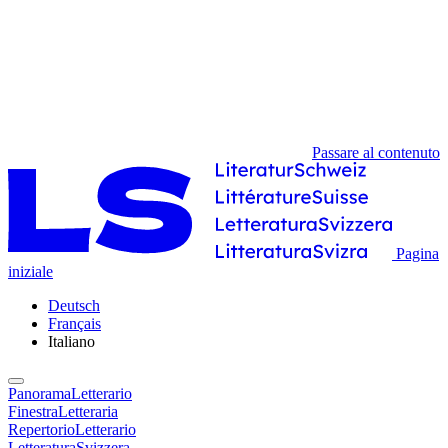
Passare al contenuto
Pagina
iniziale
Deutsch
Français
Italiano
PanoramaLetterario
FinestraLetteraria
RepertorioLetterario
LetteraturaSvizzera