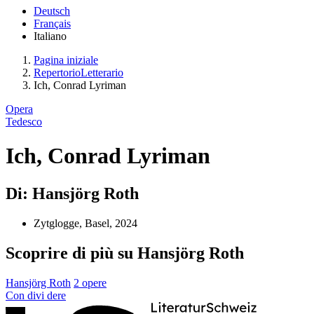
Deutsch
Français
Italiano
Pagina iniziale
RepertorioLetterario
Ich, Conrad Lyriman
Opera
Tedesco
Ich, Conrad Lyriman
Di: Hansjörg Roth
Zytglogge, Basel, 2024
Scoprire di più su Hansjörg Roth
Hansjörg Roth
2 opere
Con
divi
dere