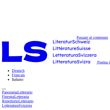
Passare al contenuto
Pagina i
Deutsch
Français
Italiano
PanoramaLetterario
FinestraLetteraria
RepertorioLetterario
LetteraturaSvizzera