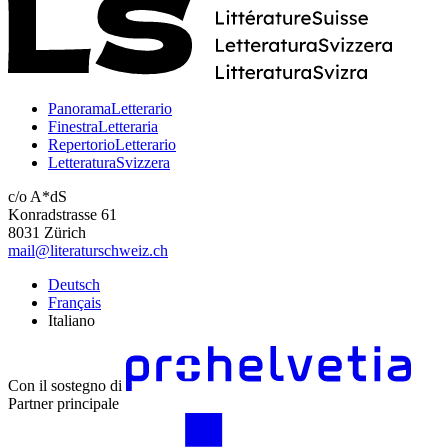
PanoramaLetterario
FinestraLetteraria
RepertorioLetterario
LetteraturaSvizzera
c/o A*dS
Konradstrasse 61
8031 Zürich
mail@literaturschweiz.ch
Deutsch
Français
Italiano
Con il sostegno di
Partner principale