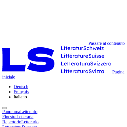
Passare al contenuto
Pagina
iniziale
Deutsch
Français
Italiano
PanoramaLetterario
FinestraLetteraria
RepertorioLetterario
LetteraturaSvizzera