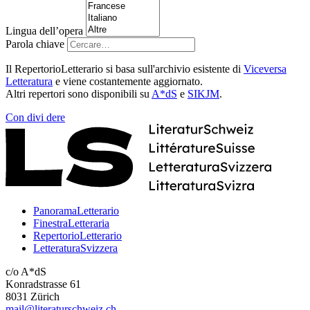
Lingua dell’opera
Parola chiave
Il RepertorioLetterario si basa sull'archivio esistente di
Viceversa
Letteratura
e viene costantemente aggiornato.
Altri repertori sono disponibili su
A*dS
e
SIKJM
.
Con
divi
dere
PanoramaLetterario
FinestraLetteraria
RepertorioLetterario
LetteraturaSvizzera
c/o A*dS
Konradstrasse 61
8031 Zürich
mail@literaturschweiz.ch