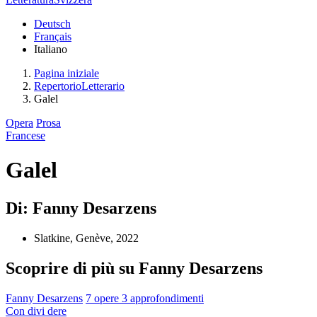
Deutsch
Français
Italiano
Pagina iniziale
RepertorioLetterario
Galel
Opera
Prosa
Francese
Galel
Di: Fanny Desarzens
Slatkine, Genève, 2022
Scoprire di più su Fanny Desarzens
Fanny Desarzens
7 opere
3 approfondimenti
Con
divi
dere