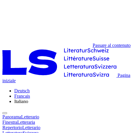
Passare al contenuto
Pagina
iniziale
Deutsch
Français
Italiano
PanoramaLetterario
FinestraLetteraria
RepertorioLetterario
LetteraturaSvizzera