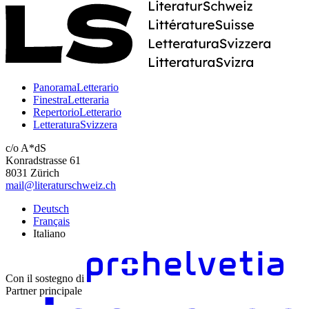
PanoramaLetterario
FinestraLetteraria
RepertorioLetterario
LetteraturaSvizzera
c/o A*dS
Konradstrasse 61
8031 Zürich
mail@literaturschweiz.ch
Deutsch
Français
Italiano
Con il sostegno di
Partner principale