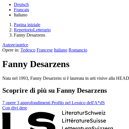
Deutsch
Français
Italiano
Pagina iniziale
RepertorioLetterario
Fanny Desarzens
Autore/autrice
Opere in:
Tedesco
Francese
Italiano
Romancio
Fanny Desarzens
Nata nel 1993, Fanny Desarzens si è laureata in arti visive alla HEAD-
Scoprire di più su Fanny Desarzens
7 opere
3 approfondimenti
Profilo nel Lessico dell'A*dS
Con
divi
dere