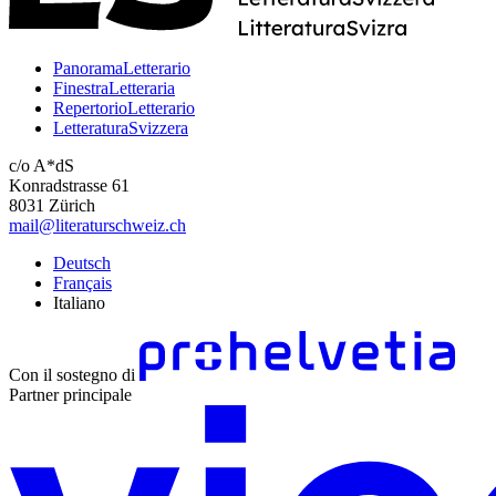
PanoramaLetterario
FinestraLetteraria
RepertorioLetterario
LetteraturaSvizzera
c/o A*dS
Konradstrasse 61
8031 Zürich
mail@literaturschweiz.ch
Deutsch
Français
Italiano
Con il sostegno di
Partner principale