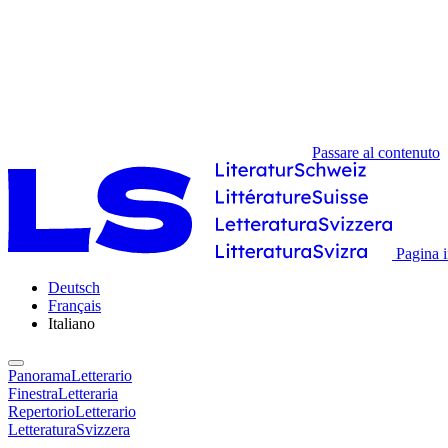
Passare al contenuto
Pagina i
Deutsch
Français
Italiano
PanoramaLetterario
FinestraLetteraria
RepertorioLetterario
LetteraturaSvizzera