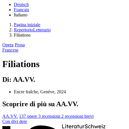
Deutsch
Français
Italiano
Pagina iniziale
RepertorioLetterario
Filiations
Opera
Prosa
Francese
Filiations
Di: AA.VV.
Encre fraîche, Genève, 2024
Scoprire di più su AA.VV.
AA.VV.
137 opere
3 recensioni
2 recensioni brevi
Con
divi
dere