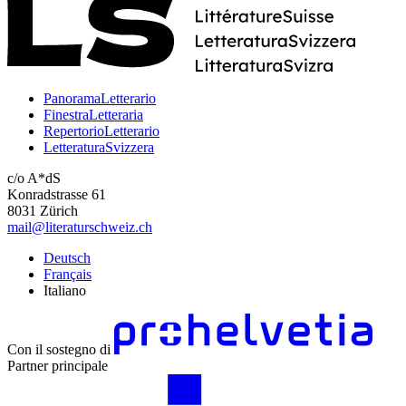
PanoramaLetterario
FinestraLetteraria
RepertorioLetterario
LetteraturaSvizzera
c/o A*dS
Konradstrasse 61
8031 Zürich
mail@literaturschweiz.ch
Deutsch
Français
Italiano
Con il sostegno di
Partner principale