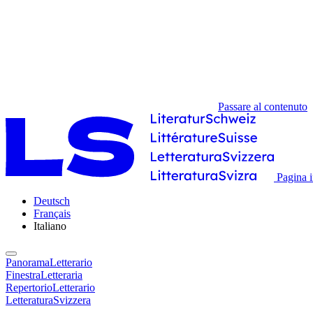
Passare al contenuto
Pagina i
Deutsch
Français
Italiano
PanoramaLetterario
FinestraLetteraria
RepertorioLetterario
LetteraturaSvizzera