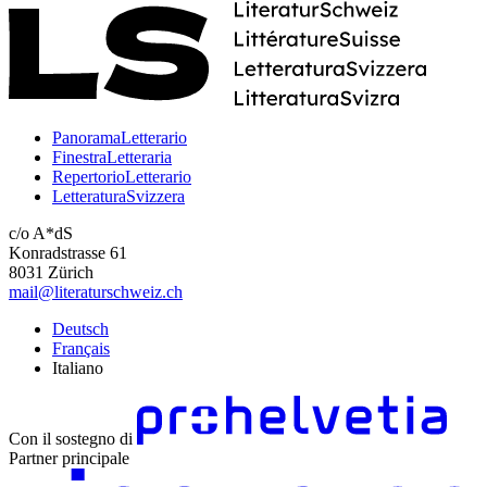
PanoramaLetterario
FinestraLetteraria
RepertorioLetterario
LetteraturaSvizzera
c/o A*dS
Konradstrasse 61
8031 Zürich
mail@literaturschweiz.ch
Deutsch
Français
Italiano
Con il sostegno di
Partner principale