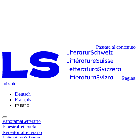
Passare al contenuto
Pagina
iniziale
Deutsch
Français
Italiano
PanoramaLetterario
FinestraLetteraria
RepertorioLetterario
LetteraturaSvizzera