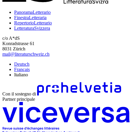
PanoramaLetterario
FinestraLetteraria
RepertorioLetterario
LetteraturaSvizzera
c/o A*dS
Konradstrasse 61
8031 Zürich
mail@literaturschweiz.ch
Deutsch
Français
Italiano
Con il sostegno di
Partner principale