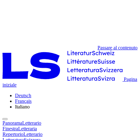
Passare al contenuto
Pagina
iniziale
Deutsch
Français
Italiano
PanoramaLetterario
FinestraLetteraria
RepertorioLetterario
LetteraturaSvizzera