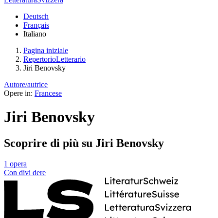
Deutsch
Français
Italiano
Pagina iniziale
RepertorioLetterario
Jiri Benovsky
Autore/autrice
Opere in:
Francese
Jiri Benovsky
Scoprire di più su Jiri Benovsky
1 opera
Con
divi
dere