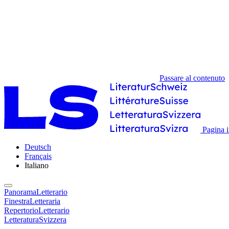
Passare al contenuto
Pagina i
Deutsch
Français
Italiano
PanoramaLetterario
FinestraLetteraria
RepertorioLetterario
LetteraturaSvizzera