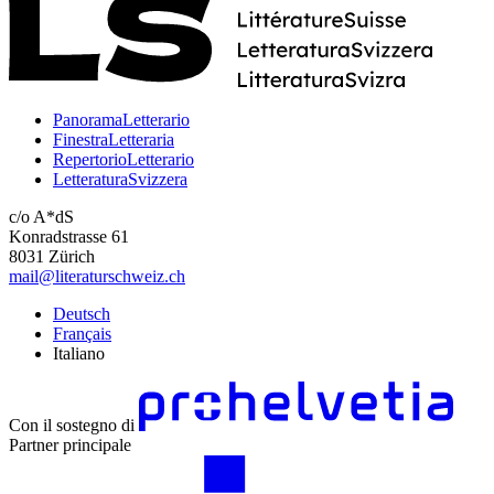
PanoramaLetterario
FinestraLetteraria
RepertorioLetterario
LetteraturaSvizzera
c/o A*dS
Konradstrasse 61
8031 Zürich
mail@literaturschweiz.ch
Deutsch
Français
Italiano
Con il sostegno di
Partner principale