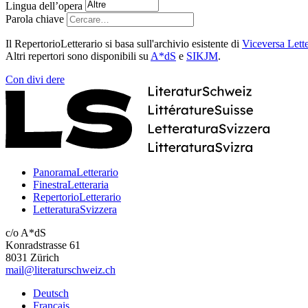
Lingua dell’opera
Parola chiave
Il RepertorioLetterario si basa sull'archivio esistente di
Viceversa Lette
Altri repertori sono disponibili su
A*dS
e
SIKJM
.
Con
divi
dere
PanoramaLetterario
FinestraLetteraria
RepertorioLetterario
LetteraturaSvizzera
c/o A*dS
Konradstrasse 61
8031 Zürich
mail@literaturschweiz.ch
Deutsch
Français