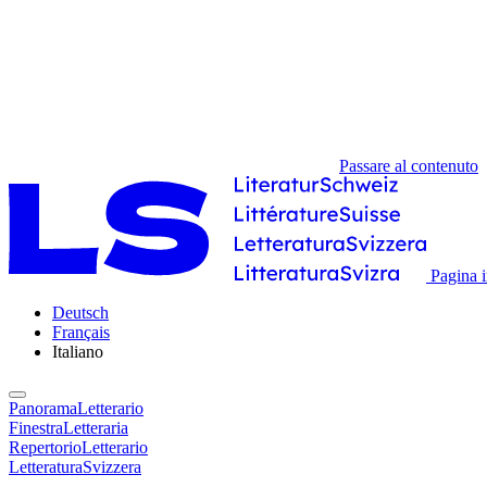
Passare al contenuto
Pagina i
Deutsch
Français
Italiano
PanoramaLetterario
FinestraLetteraria
RepertorioLetterario
LetteraturaSvizzera