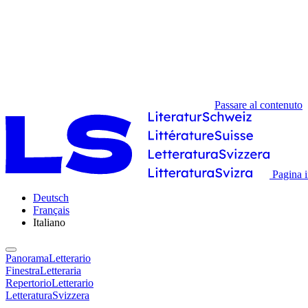
Passare al contenuto
Pagina i
Deutsch
Français
Italiano
PanoramaLetterario
FinestraLetteraria
RepertorioLetterario
LetteraturaSvizzera