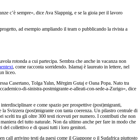
anze c’è sempre», dice Ava Slappnig, e se la gioia per il lavoro
progetto, ad esempio ampliando il team o pubblicando la rivista a
na tavola rotonda a cui partecipa. Sembra che anche in vacanza non
entext
, come racconta sorridendo. Islamaj è laureato in lettere, nel
un liceo.
anessa Casertano, Tolga Yalın, Mërgim Gutaj e Oana Popa. Nato tra
-accademico-di-sinistra-postmigrante-e-alleati-con-sede-a-Zurigo», dice
a interdisciplinare e come spazio per prospettive (post)migranti,
 la Svizzera (post)migrante con tanta coerenza. Un pilastro centrale di
scelti tra gli oltre 300 testi ricevuti per numero. I contributi che non
a in maniera del tutto naturale. Non da ultimo anche per fare in modo che
l collettivo e di quasi tutti i loro genitori.
en call arrivino testi da paesi come il Giappone o il Sudafrica piuttosto