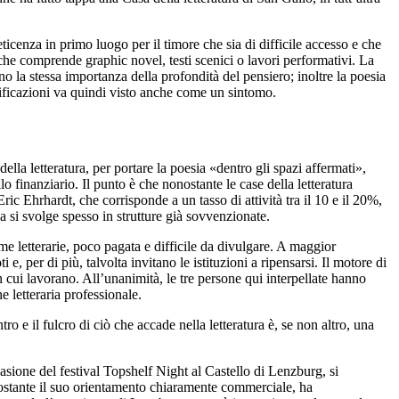
ticenza in primo luogo per il timore che sia di difficile accesso e che
 che comprende graphic novel, testi scenici o lavori performativi. La
o la stessa importanza della profondità del pensiero; inoltre la poesia
plificazioni va quindi visto anche come un sintomo.
della letteratura, per portare la poesia «dentro gli spazi affermati»,
 finanziario. Il punto è che nonostante le case della letteratura
Eric Ehrhardt, che corrisponde a un tasso di attività tra il 10 e il 20%,
a si svolge spesso in strutture già sovvenzionate.
orme letterarie, poco pagata e difficile da divulgare. A maggior
 per di più, talvolta invitano le istituzioni a ripensarsi. Il motore di
 cui lavorano. All’unanimità, le tre persone qui interpellate hanno
e letteraria professionale.
o e il fulcro di ciò che accade nella letteratura è, se non altro, una
casione del festival Topshelf Night al Castello di Lenzburg, si
Nonostante il suo orientamento chiaramente commerciale, ha