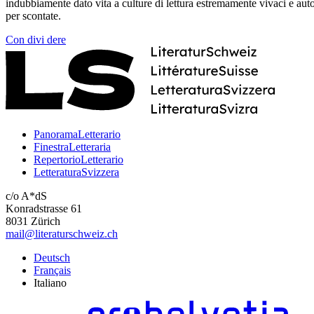
indubbiamente dato vita a culture di lettura estremamente vivaci e 
per scontate.
Con
divi
dere
PanoramaLetterario
FinestraLetteraria
RepertorioLetterario
LetteraturaSvizzera
c/o A*dS
Konradstrasse 61
8031 Zürich
mail@literaturschweiz.ch
Deutsch
Français
Italiano