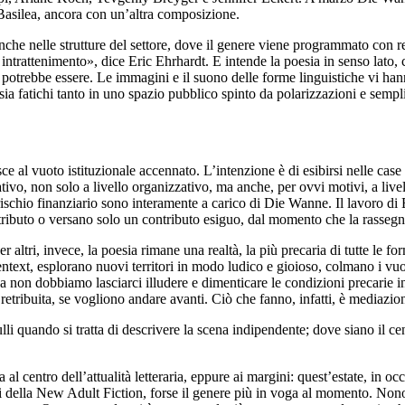
 Basilea, ancora con un’altra composizione.
 anche nelle strutture del settore, dove il genere viene programmato con re
intrattenimento», dice Eric Ehrhardt. E intende la poesia in senso lato,
a potrebbe essere. Le immagini e il suono delle forme linguistiche vi hann
esia fatichi tanto in uno spazio pubblico spinto da polarizzazioni e sem
ce al vuoto istituzionale accennato. L’intenzione è di esibirsi nelle case 
o, non solo a livello organizzativo, ma anche, per ovvi motivi, a livello
l rischio finanziario sono interamente a carico di Die Wanne. Il lavoro di 
ntributo o versano solo un contributo esiguo, dal momento che la rassegn
er altri, invece, la poesia rimane una realtà, la più precaria di tutte le f
xt, esplorano nuovi territori in modo ludico e gioioso, colmano i vuoti e,
 non dobbiamo lasciarci illudere e dimenticare le condizioni precarie in
retribuita, se vogliono andare avanti. Ciò che fanno, infatti, è mediazion
i quando si tratta di descrivere la scena indipendente; dove siano il centr
 centro dell’attualità letteraria, eppure ai margini: quest’estate, in oc
lettori della New Adult Fiction, forse il genere più in voga al momento. 