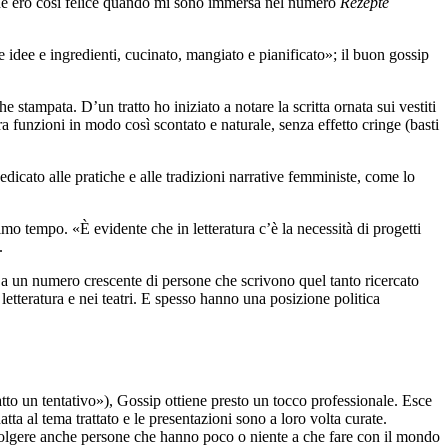
 che ero così felice quando mi sono immersa nel numero
Rezepte
 idee e ingredienti, cucinato, mangiato e pianificato»; il buon gossip
stampata. D’un tratto ho iniziato a notare la scritta ornata sui vestiti
ra funzioni in modo così scontato e naturale, senza effetto cringe (basti
edicato alle pratiche e alle tradizioni narrative femministe, come lo
mo tempo. «È evidente che in letteratura c’è la necessità di progetti
t.
do a un numero crescente di persone che scrivono quel tanto ricercato
 letteratura e nei teatri. E spesso hanno una posizione politica
to un tentativo»), Gossip ottiene presto un tocco professionale. Esce
tta al tema trattato e le presentazioni sono a loro volta curate.
involgere anche persone che hanno poco o niente a che fare con il mondo