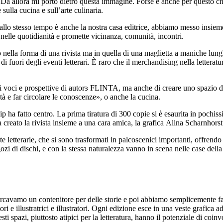
o. Da allora mi porto dietro questa immagine. Forse è anche per questo
 sulla cucina e sull’arte culinaria.
 allo stesso tempo è anche la nostra casa editrice, abbiamo messo insieme
ta nelle quotidianità e promette vicinanza, comunità, incontri.
ella forma di una rivista ma in quella di una maglietta a maniche lunghe 
 fuori degli eventi letterari. È raro che il merchandising nella letteratu
tà di voci e prospettive di autorɜ FLINTA, ma anche di creare uno spazio d
tà e far circolare le conoscenze», o anche la cucina.
ha fatto centro. La prima tiratura di 300 copie si è esaurita in pochissi
creato la rivista insieme a una cara amica, la grafica Alina Scharnhors
ste letterarie, che si sono trasformati in palcoscenici importanti, offren
egozi di dischi, e con la stessa naturalezza vanno in scena nelle case della
rcavamo un contenitore per delle storie e poi abbiamo semplicemente fat
 e illustratrici e illustratori. Ogni edizione esce in una veste grafica ada
 spazi, piuttosto atipici per la letteratura, hanno il potenziale di co