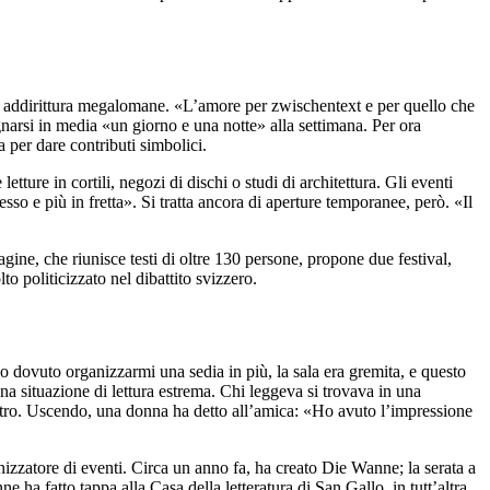
on addirittura megalomane. «L’amore per zwischentext e per quello che
narsi in media «un giorno e una notte» alla settimana. Per ora
a per dare contributi simbolici.
ture in cortili, negozi di dischi o studi di architettura. Gli eventi
so e più in fretta». Si tratta ancora di aperture temporanee, però. «Il
agine, che riunisce testi di oltre 130 persone, propone due festival,
to politicizzato nel dibattito svizzero.
no dovuto organizzarmi una sedia in più, la sala era gremita, e questo
una situazione di lettura estrema. Chi leggeva si trovava in una
 altro. Uscendo, una donna ha detto all’amica: «Ho avuto l’impressione
rganizzatore di eventi. Circa un anno fa, ha creato Die Wanne; la serata a
 fatto tappa alla Casa della letteratura di San Gallo, in tutt’altra