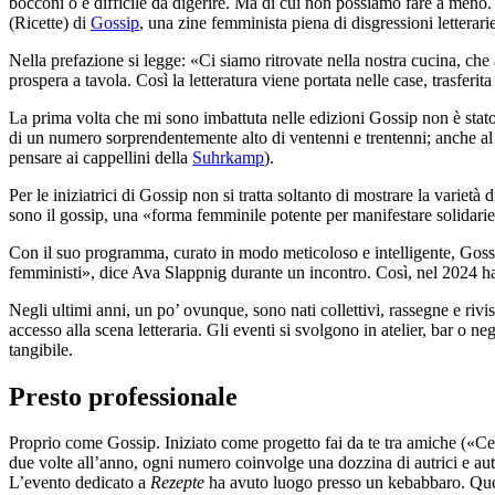
bocconi o è difficile da digerire. Ma di cui non possiamo fare a men
(Ricette) di
Gossip
, una zine femminista piena di disgressioni letterarie
Nella prefazione si legge: «Ci siamo ritrovate nella nostra cucina, che
prospera a tavola. Così la letteratura viene portata nelle case, trasferi
La prima volta che mi sono imbattuta nelle edizioni Gossip non è stato n
di un numero sorprendentemente alto di ventenni e trentenni; anche al di
pensare ai cappellini della
Suhrkamp
).
Per le iniziatrici di Gossip non si tratta soltanto di mostrare la varie
sono il gossip, una «forma femminile potente per manifestare solidarie
Con il suo programma, curato in modo meticoloso e intelligente, Gossip 
femministi», dice Ava Slappnig durante un incontro. Così, nel 2024 ha 
Negli ultimi anni, un po’ ovunque, sono nati collettivi, rassegne e rivi
accesso alla scena letteraria. Gli eventi si svolgono in atelier, bar o n
tangibile.
Presto professionale
Proprio come Gossip. Iniziato come progetto fai da te tra amiche («Ce
due volte all’anno, ogni numero coinvolge una dozzina di autrici e autori
L’evento dedicato a
Rezepte
ha avuto luogo presso un kebabbaro. Questi