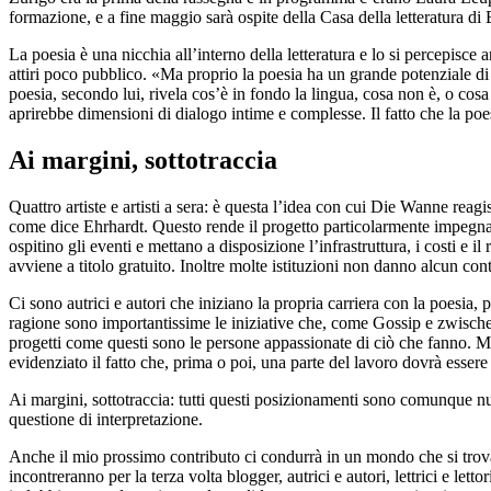
formazione, e a fine maggio sarà ospite della Casa della letteratura di
La poesia è una nicchia all’interno della letteratura e lo si percepisce
attiri poco pubblico. «Ma proprio la poesia ha un grande potenziale di 
poesia, secondo lui, rivela cos’è in fondo la lingua, cosa non è, o cos
aprirebbe dimensioni di dialogo intime e complesse. Il fatto che la po
Ai margini, sottotraccia
Quattro artiste e artisti a sera: è questa l’idea con cui Die Wanne reagis
come dice Ehrhardt. Questo rende il progetto particolarmente impegnativ
ospitino gli eventi e mettano a disposizione l’infrastruttura, i costi e i
avviene a titolo gratuito. Inoltre molte istituzioni non danno alcun co
Ci sono autrici e autori che iniziano la propria carriera con la poesia, p
ragione sono importantissime le iniziative che, come Gossip e zwischente
progetti come questi sono le persone appassionate di ciò che fanno. Ma
evidenziato il fatto che, prima o poi, una parte del lavoro dovrà essere 
Ai margini, sottotraccia: tutti questi posizionamenti sono comunque null
questione di interpretazione.
Anche il mio prossimo contributo ci condurrà in un mondo che si trova al
incontreranno per la terza volta blogger, autrici e autori, lettrici e 