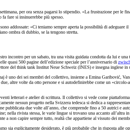
ettimana, per ora senza pagarsi lo stipendio. «La frustrazione per le fin
 fa fare si insinuerebbe più spesso.
sono addossate: «Ci teniamo sempre aperta la possibilità di adeguare il 
ciano ombra di dubbio, se la tengono stretta.
ostro incontro per un sabato, tra una visita guidata condotta da lui e u
t delle quasi 500 pagine dell’edizione speciale per l’anniversario di
zwisch
ettore del think tank Institut Neue Schweiz (INES) e insegna inglese in 
maj è uno dei sei membri del collettivo, insieme a Emina Garibović, V
da due, altre volte da otto persone e si autodefinirebbe come un «circolo
ti letterari e atelier di scrittura. Il collettivo si vede come piattaform
icamente nessun progetto nella Svizzera tedesca si dedica a rappresentare
ne pubblicata due volte all’anno, che comprende fino a 50 autrici e autori 
ine; nella rivista stessa, le varie lingue si trovano una accanto all’altr
 a non capire sempre tutto, realtà che appartiene al vissuto dei membri de
smo sia esplicitamente desiderato, è più probabile che in risposta alle op