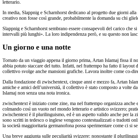
letterario.
In media, Slappnig e Scharnhorst dedicano al progetto due giorni alla s
creativo non fosse così grande, probabilmente la domanda su chi glielo
Slappnig e Scharnhorst sembrano essere consapevoli del carico che si 
intervalli più lunghi». La loro indipendenza però, e su questo non las
Un giorno e una notte
Tornato da un viaggio appena il giorno prima, Artan Islamaj fissa il n
abbia potuto staccare del tutto. Infatti, nel frattempo ha fatto il layou
collettivo svolge anche mansioni grafiche. Lavora inoltre come co-dir
Dalla fondazione di zwischentext, cinque anni e mezzo fa, Artan Isla
amiche e amici dell’università, il collettivo è stato composto a volte 
Islamaj non senza una nota ironica.
zwischentext è iniziato come zine, ma nel frattempo organizza anche even
colmando così un vuoto nel mondo letterario e artistico svizzero; prat
zwischentext è il plurilinguismo, ed è un aspetto valido anche per la zi
sono scritti in tedesco o inglese vengono contestualizzati o tradotti onl
la società maggioritaria germanofona possa sperimentare come ci si sente
Una breve aggiunta sulle peculiarità svizzere: nonostante il plurilingui