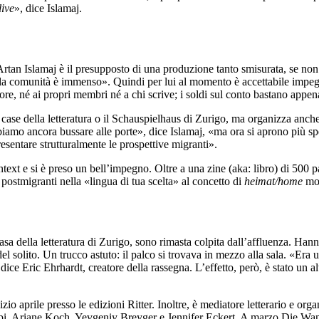
live
», dice Islamaj.
 Artan Islamaj è il presupposto di una produzione tanto smisurata, se n
ella comunità è immenso». Quindi per lui al momento è accettabile impeg
ore, né ai propri membri né a chi scrive; i soldi sul conto bastano appen
ase della letteratura o il Schauspielhaus di Zurigo, ma organizza anche let
iamo ancora bussare alle porte», dice Islamaj, «ma ora si aprono più spes
esentare strutturalmente le prospettive migranti».
ntext
e si è preso un bell’impegno. Oltre a una zine (aka: libro) di 500 p
postmigranti nella «lingua di tua scelta» al concetto di
heimat/home
mol
asa della letteratura di Zurigo, sono rimasta colpita dall’affluenza. Han
l solito. Un trucco astuto: il palco si trovava in mezzo alla sala. «Era 
dice Eric Ehrhardt, creatore della rassegna. L’effetto, però, è stato un
nizio aprile presso le edizioni Ritter. Inoltre, è mediatore letterario e o
, Ariane Koch, Yevgeniy Breyger e Jennifer Eckert. A marzo Die Wanne ha