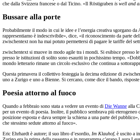
che dalla Svizzera francese o dal Ticino. «Il Röstigraben
is well and a
Bussare alla porte
Probabilmente il modo in cui le idee e l’energia creativa sgorgano da
rappresentiamo è indescrivibile», dice, «il riconoscimento da parte d
zwischentext non ha mai potuto permettersi di pagare le tariffe del sett
zwischentext si muove in modo agile tra i mondi. Si esibisce presso le c
presso le istituzioni di solito sono esauriti in pochissimo tempo. «Dobb
mondo letterario rimane un circolo esclusivo che continua a sottorappr
Questa primavera il collettivo festeggia la decima edizione di zwische
uno a Zurigo e uno a Bienne. Si cercano, come dice il bando, risposte 
Poesia attorno al fuoco
Quando a febbraio sono stata a vedere un evento di
Die Wanne
alla C
per un evento di poesia. Inoltre, il pubblico sembrava più eterogeneo de
posizione esposta e dava sempre la schiena a una parte del pubblico», 
che stessimo sedute attorno al fuoco».
Eric Ehrhardt è autore; il suo libro d’esordio,
Im Klauhof
, è uscito a i
Zurigo era la prima della rassegna e in programma c’erano Laura Leupi