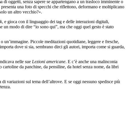
oma di oggetti, senza sapere se appartengano a un trasloco imminente o
, presenta una foto di specchi che riflettono, deformano e moltiplicano
solo un altro vecchio?».
rk
, e gioca con il linguaggio dei tag e delle interazioni digitali,
e un modo di dire “io sono qui”, ma che oggi quel gesto è stato
tolo o un’immagine. Piccole meditazioni quotidiane, leggere e fresche,
mporta dove si sia, sembrano dirci gli autori, importa come si guarda,
endicava nelle sue
Lezioni americane
. E c’è anche una malinconia
o cartoline da panchine, da pensiline, da hotel senza nome, da libri
ta di variazioni sul tema dell’altrove. E se oggi nessuno spedisce più
tenza.