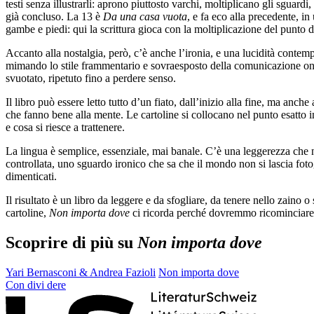
testi senza illustrarli: aprono piuttosto varchi, moltiplicano gli sguar
già concluso. La 13 è
Da una casa vuota
, e fa eco alla precedente, i
gambe e piedi: qui la scrittura gioca con la moltiplicazione del punto
Accanto alla nostalgia, però, c’è anche l’ironia, e una lucidità conte
mimando lo stile frammentario e sovraesposto della comunicazione onl
svuotato, ripetuto fino a perdere senso.
Il libro può essere letto tutto d’un fiato, dall’inizio alla fine, ma an
che fanno bene alla mente. Le cartoline si collocano nel punto esatto
e cosa si riesce a trattenere.
La lingua è semplice, essenziale, mai banale. C’è una leggerezza che n
controllata, uno sguardo ironico che sa che il mondo non si lascia foto
dimenticati.
Il risultato è un libro da leggere e da sfogliare, da tenere nello zaino 
cartoline,
Non importa dove
ci ricorda perché dovremmo ricominciare: 
Scoprire di più su
Non importa dove
Yari Bernasconi & Andrea Fazioli
Non importa dove
Con
divi
dere