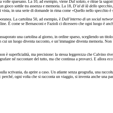
di, a volte spaesano. La 10, ad esempio, viene
Dal solaio
, e ritrae la sag
n un gioco sottile tra assenza e memoria. La 18,
D’al di là dello specchio
 di vista, in una serie di domande in rima come «Quello nello specchio è 
mporanea. La cartolina 50, ad esempio, è
Dall’interno di un social netwo
ine. È come se Bernasconi e Fazioli ci dicessero che ogni luogo è anch
che assaporato una cartolina al giorno, in ordine sparso, scegliendo un ti
 in cui un luogo diventa racconto, e un’immagine diventa memoria. Non i
on è superficialità, ma precisione: la stessa leggerezza che Calvino riv
grafare né raccontare del tutto, ma che continua a provarci. E allora ecc
o sulla scrivania, da aprire a caso. Un atlante senza geografia, una raccol
perché, ogni volta che si racconta un viaggio, si inventa anche una par