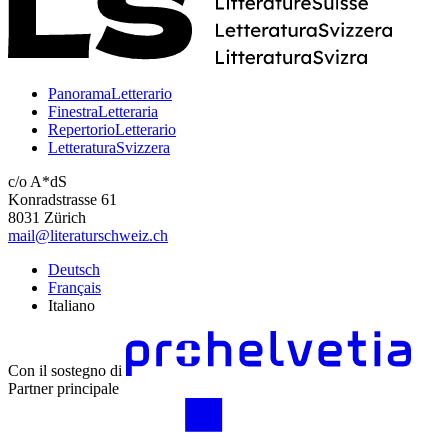
PanoramaLetterario
FinestraLetteraria
RepertorioLetterario
LetteraturaSvizzera
c/o A*dS
Konradstrasse 61
8031 Zürich
mail@literaturschweiz.ch
Deutsch
Français
Italiano
Con il sostegno di
Partner principale