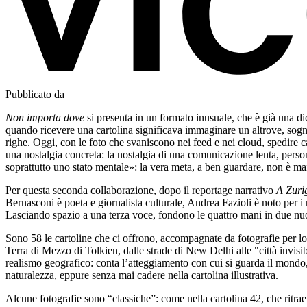
Pubblicato da
Non importa dove
si presenta in un formato inusuale, che è già una d
quando ricevere una cartolina significava immaginare un altrove, sognar
righe. Oggi, con le foto che svaniscono nei feed e nei cloud, spedire c
una nostalgia concreta: la nostalgia di una comunicazione lenta, persona
soprattutto uno stato mentale»: la vera meta, a ben guardare, non è mai 
Per questa seconda collaborazione, dopo il reportage narrativo
A Zurig
Bernasconi è poeta e giornalista culturale, Andrea Fazioli è noto per i r
Lasciando spazio a una terza voce, fondono le quattro mani in due nuo
Sono 58 le cartoline che ci offrono, accompagnate da fotografie per lo p
Terra di Mezzo di Tolkien, dalle strade di New Delhi alle "città invisi
realismo geografico: conta l’atteggiamento con cui si guarda il mondo,
naturalezza, eppure senza mai cadere nella cartolina illustrativa.
Alcune fotografie sono “classiche”: come nella cartolina 42, che ritrae