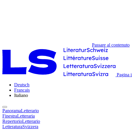
Passare al contenuto
Pagina i
Deutsch
Français
Italiano
PanoramaLetterario
FinestraLetteraria
RepertorioLetterario
LetteraturaSvizzera