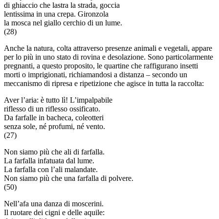
di ghiaccio che lastra la strada, goccia
lentissima in una crepa. Gironzola
la mosca nel giallo cerchio di un lume.
(28)
Anche la natura, colta attraverso presenze animali e vegetali, appare
per lo più in uno stato di rovina e desolazione. Sono particolarmente
pregnanti, a questo proposito, le quartine che raffigurano insetti
morti o imprigionati, richiamandosi a distanza – secondo un
meccanismo di ripresa e ripetizione che agisce in tutta la raccolta:
Aver l’aria: è tutto lì! L’impalpabile
riflesso di un riflesso ossificato.
Da farfalle in bacheca, coleotteri
senza sole, né profumi, né vento.
(27)
Non siamo più che ali di farfalla.
La farfalla infatuata dal lume.
La farfalla con l’ali malandate.
Non siamo più che una farfalla di polvere.
(50)
Nell’afa una danza di moscerini.
Il ruotare dei cigni e delle aquile: