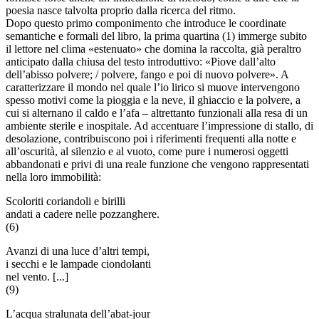
poesia nasce talvolta proprio dalla ricerca del ritmo.
Dopo questo primo componimento che introduce le coordinate
semantiche e formali del libro, la prima quartina (1) immerge subito
il lettore nel clima «estenuato» che domina la raccolta, già peraltro
anticipato dalla chiusa del testo introduttivo: «Piove dall’alto
dell’abisso polvere; / polvere, fango e poi di nuovo polvere». A
caratterizzare il mondo nel quale l’io lirico si muove intervengono
spesso motivi come la pioggia e la neve, il ghiaccio e la polvere, a
cui si alternano il caldo e l’afa – altrettanto funzionali alla resa di un
ambiente sterile e inospitale. Ad accentuare l’impressione di stallo, di
desolazione, contribuiscono poi i riferimenti frequenti alla notte e
all’oscurità, al silenzio e al vuoto, come pure i numerosi oggetti
abbandonati e privi di una reale funzione che vengono rappresentati
nella loro immobilità:
Scoloriti coriandoli e birilli
andati a cadere nelle pozzanghere.
(6)
Avanzi di una luce d’altri tempi,
i secchi e le lampade ciondolanti
nel vento. [...]
(9)
L’acqua stralunata dell’abat-jour