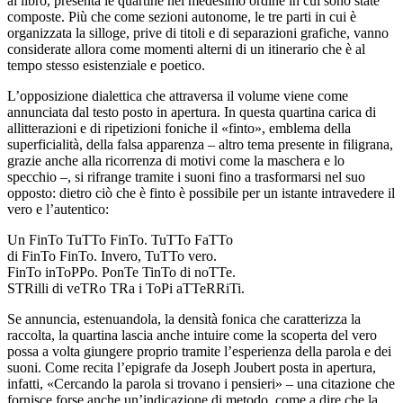
al libro, presenta le quartine nel medesimo ordine in cui sono state
composte. Più che come sezioni autonome, le tre parti in cui è
organizzata la silloge, prive di titoli e di separazioni grafiche, vanno
considerate allora come momenti alterni di un itinerario che è al
tempo stesso esistenziale e poetico.
L’opposizione dialettica che attraversa il volume viene come
annunciata dal testo posto in apertura. In questa quartina carica di
allitterazioni e di ripetizioni foniche il «finto», emblema della
superficialità, della falsa apparenza – altro tema presente in filigrana,
grazie anche alla ricorrenza di motivi come la maschera e lo
specchio –, si rifrange tramite i suoni fino a trasformarsi nel suo
opposto: dietro ciò che è finto è possibile per un istante intravedere il
vero e l’autentico:
Un FinTo TuTTo FinTo. TuTTo FaTTo
di FinTo FinTo. Invero, TuTTo vero.
FinTo inToPPo. PonTe TinTo di noTTe.
STRilli di veTRo TRa i ToPi aTTeRRiTi.
Se annuncia, estenuandola, la densità fonica che caratterizza la
raccolta, la quartina lascia anche intuire come la scoperta del vero
possa a volta giungere proprio tramite l’esperienza della parola e dei
suoni. Come recita l’epigrafe da Joseph Joubert posta in apertura,
infatti, «Cercando la parola si trovano i pensieri» – una citazione che
fornisce forse anche un’indicazione di metodo, come a dire che la