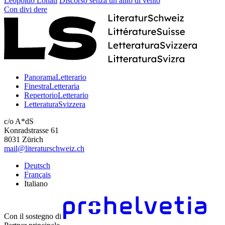
Leopoldo Lonati
Discorso senza un alito di vento
Con
divi
dere
PanoramaLetterario
FinestraLetteraria
RepertorioLetterario
LetteraturaSvizzera
c/o A*dS
Konradstrasse 61
8031 Zürich
mail@literaturschweiz.ch
Deutsch
Français
Italiano
Con il sostegno di