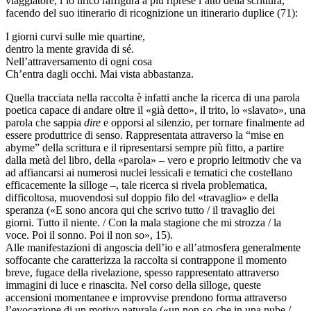
viaggiatore, l’io lirico raffigura a più riprese l’atto della scrittura,
facendo del suo itinerario di ricognizione un itinerario duplice (71):
I giorni curvi sulle mie quartine,
dentro la mente gravida di sé.
Nell’attraversamento di ogni cosa
Ch’entra dagli occhi. Mai vista abbastanza.
Quella tracciata nella raccolta è infatti anche la ricerca di una parola
poetica capace di andare oltre il «già detto», il trito, lo «slavato», una
parola che sappia
dire
e opporsi al silenzio, per tornare finalmente ad
essere produttrice di senso. Rappresentata attraverso la “mise en
abyme” della scrittura e il ripresentarsi sempre più fitto, a partire
dalla metà del libro, della «parola» – vero e proprio leitmotiv che va
ad affiancarsi ai numerosi nuclei lessicali e tematici che costellano
efficacemente la silloge –, tale ricerca si rivela problematica,
difficoltosa, muovendosi sul doppio filo del «travaglio» e della
speranza («E sono ancora qui che scrivo tutto / il travaglio dei
giorni. Tutto il niente. / Con la mala stagione che mi strozza / la
voce. Poi il sonno. Poi il non so», 15).
Alle manifestazioni di angoscia dell’io e all’atmosfera generalmente
soffocante che caratterizza la raccolta si contrappone il momento
breve, fugace della rivelazione, spesso rappresentato attraverso
immagini di luce e rinascita. Nel corso della silloge, queste
accensioni momentanee e improvvise prendono forma attraverso
l’evocazione di un motivo naturale («un non-so-che in una nube /