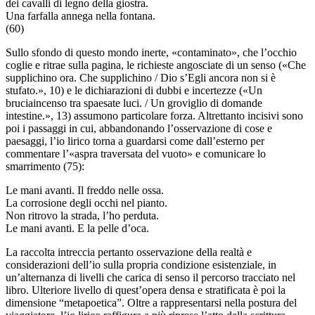
dei cavalli di legno della giostra.
Una farfalla annega nella fontana.
(60)
Sullo sfondo di questo mondo inerte, «contaminato», che l’occhio
coglie e ritrae sulla pagina, le richieste angosciate di un senso («Che
supplichino ora. Che supplichino / Dio s’Egli ancora non si è
stufato.», 10) e le dichiarazioni di dubbi e incertezze («Un
bruciaincenso tra spaesate luci. / Un groviglio di domande
intestine.», 13) assumono particolare forza. Altrettanto incisivi sono
poi i passaggi in cui, abbandonando l’osservazione di cose e
paesaggi, l’io lirico torna a guardarsi come dall’esterno per
commentare l’«aspra traversata del vuoto» e comunicare lo
smarrimento (75):
Le mani avanti. Il freddo nelle ossa.
La corrosione degli occhi nel pianto.
Non ritrovo la strada, l’ho perduta.
Le mani avanti. E la pelle d’oca.
La raccolta intreccia pertanto osservazione della realtà e
considerazioni dell’io sulla propria condizione esistenziale, in
un’alternanza di livelli che carica di senso il percorso tracciato nel
libro. Ulteriore livello di quest’opera densa e stratificata è poi la
dimensione “metapoetica”. Oltre a rappresentarsi nella postura del