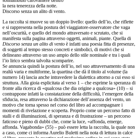
sonnambulo carovaniere dentro
la nera tenerezza della notte.
Discorso senza un alito di vento.
La raccolta si muove su un doppio livello: quello dell’io, che riflette
e si rappresenta nella postura del viaggiatore-osservatore che vaga
nell’oscurità, e quello del mondo attraversato e scrutato, che si
manifesta sulla pagina attraverso oggetti, animali, piante. Quella di
Discorso senza un alito di vento
è infatti una poesia fitta di presenze,
di soggetti al tempo stesso concreti e simbolici, di motivi che si
delineano attraverso un uso ampio dello stile nominale e tra i quali
l’io lirico sembra talvolta scomparire.
Se annuncia quindi la postura dell’io, nel suo attraversamento di una
realtà varia e multiforme, la quartina che dà il titolo al volume (la
numero 14) lascia anche intravedere la dialettica attorno a cui esso si
struttura. Alla gioia esplicitata al verso 1 – che esprime la speranza di
fronte alla ricerca di «qualcosa che dia origine a qualcosa» (10) – si
contrappone infatti la constatazione della difficoltà, l’emergere della
sfiducia, resa attraverso la dichiarazione dell’assenza del vento, un
motivo che torna spesso nel corso del libro ad accompagnare i
momenti di rivelazione e scoperta. Proprio come un percorso fatto di
stalli e di illuminazioni, di speranza e di frustrazione – un percorso
faticoso e pieno di dubbi che, come la luce, «affonda, emerge,
affonda. Vagabonda» (55) – può essere letta la raccolta, la quale non
a caso, come ci informa Aurelio Buletti nella nota di lettura in calce