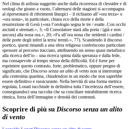
Nel clima di asfissia suggerito anche dalla ricorrenza di clessidre e di
orologi che girano a vuoto, l’alternarsi delle stagioni si accompagna
al ripresentarsi di riferimenti liturgici – il richiamo all’«ora terza» o
«ora nona», in particolare, chiara eco della morte e della
resurrezione di Gesù («ora l’orologio segna le tre / esatte. Con occhi
asciutti e stremati.», 3; «Il Consolatore starà alla porta / (già e non
ancora) alla nona ora.», 20; «Fu all’ora nona che stridenti i cardini /
delle porte degli inferi la terra/ tremò.», 77). Scandendo il discorso
poetico, questi rimandi a una sfera religiosa conferiscono particolare
spessore al percorso tracciato, attribuendo un senso quasi metafisico
alla ricerca dell’io – una ricerca spinta dalla speranza e dalla fede,
ma consapevole al tempo stesso della difficoltà. Ed è forse per
esprimere questo contrasto, forte, problematico, eppure pregno di
significato, che
Discorso senza un alito di vento
non si interrompe
alla centesima quartina, chiudendosi in un modo che non saprebbe
essere definitivo e rassicurante. Nella brevità di una forma metrica
regolata, Lonati racchiude in definitiva tutta l’incertezza dell’essere,
consegnandoci una raccolta che sa conciliare mirabilmente ricerca
ritmica, forza dell’immagine e densità dei contenuti.
Scoprire di più su
Discorso senza un alito
di vento