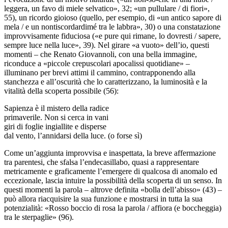
leggera, un favo di miele selvatico», 32; «un pullulare / di fiori»,
55), un ricordo gioioso (quello, per esempio, di «un antico sapore di
mela / e un nontiscordardimé tra le labbra», 30) o una constatazione
improvvisamente fiduciosa («e pure qui rimane, lo dovresti / sapere,
sempre luce nella luce», 39). Nel girare «a vuoto» dell’io, questi
momenti – che Renato Giovannoli, con una bella immagine,
riconduce a «piccole crepuscolari apocalissi quotidiane» –
illuminano per brevi attimi il cammino, contrapponendo alla
stanchezza e all’oscurità che lo caratterizzano, la luminosità e la
vitalità della scoperta possibile (56):
Sapienza è il mistero della radice
primaverile. Non si cerca in vani
giri di foglie ingiallite e disperse
dal vento, l’annidarsi della luce. (o forse sì)
Come un’aggiunta improvvisa e inaspettata, la breve affermazione
tra parentesi, che sfalsa l’endecasillabo, quasi a rappresentare
metricamente e graficamente l’emergere di qualcosa di anomalo ed
eccezionale, lascia intuire la possibilità della scoperta di un senso. In
questi momenti la parola – altrove definita «bolla dell’abisso» (43) –
può allora riacquisire la sua funzione e mostrarsi in tutta la sua
potenzialità: «Rosso boccio di rosa la parola / affiora (e boccheggia)
tra le sterpaglie» (96).