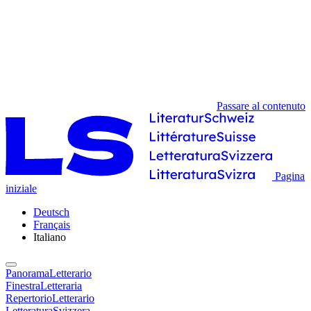
Passare al contenuto
Pagina
iniziale
Deutsch
Français
Italiano
PanoramaLetterario
FinestraLetteraria
RepertorioLetterario
LetteraturaSvizzera